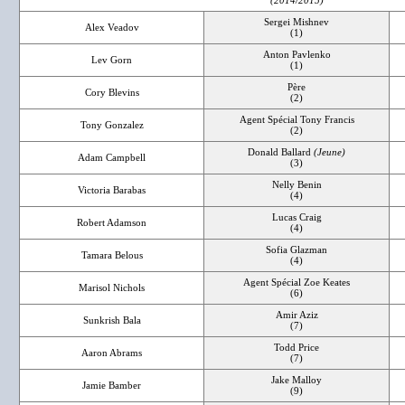
(2014/2015)
Sergei Mishnev
Alex Veadov
(1)
Anton Pavlenko
Lev Gorn
(1)
Père
Cory Blevins
(2)
Agent Spécial Tony Francis
Tony Gonzalez
(2)
Donald Ballard
(Jeune)
Adam Campbell
(3)
Nelly Benin
Victoria Barabas
(4)
Lucas Craig
Robert Adamson
(4)
Sofia Glazman
Tamara Belous
(4)
Agent Spécial Zoe Keates
Marisol Nichols
(6)
Amir Aziz
Sunkrish Bala
(7)
Todd Price
Aaron Abrams
(7)
Jake Malloy
Jamie Bamber
(9)