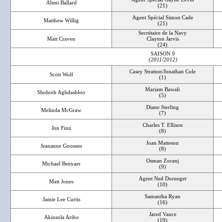
Alimi Ballard
(21)
Agent Spécial Simon Cade
Matthew Willig
(21)
Secrétaire de la Navy
Matt Craven
Clayton Jarvis
(24)
SAISON 9
(2011/2012)
Casey Stratton/Jonathan Cole
Scott Wolf
(1)
Mariam Bawali
Shohreh Aghdashloo
(5)
Diane Sterling
Melinda McGraw
(7)
Charles T. Ellison
Jon Finn
(8)
Joan Matteson
Jeananne Goossen
(8)
Osman Zoranj
Michael Benyaer
(9)
Agent Ned Dorneget
Matt Jones
(10)
Samantha Ryan
Jamie Lee Curtis
(16)
Jared Vance
Akinsola Aribo
(19)