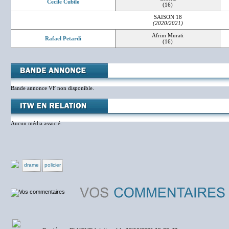
Cecile Cubilo
(16)
SAISON 18
(2020/2021)
Afrim Murati
Rafael Petardi
(16)
Bande annonce VF non disponible.
Aucun média associé.
drame
policier