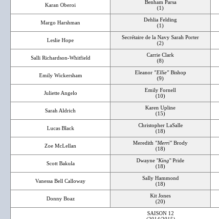
Benham Parsa
Karan Oberoi
(1)
Dehlia Felding
Margo Harshman
(1)
Secrétaire de la Navy Sarah Porter
Leslie Hope
(2)
Carrie Clark
Salli Richardson-Whitfield
(8)
Eleanor
"Ellie"
Bishop
Emily Wickersham
(9)
Emily Fornell
Juliette Angelo
(10)
Karen Upline
Sarah Aldrich
(15)
Christopher LaSalle
Lucas Black
(18)
Meredith
"Merri"
Brody
Zoe McLellan
(18)
Dwayne "
King
" Pride
Scott Bakula
(18)
Sally Hammond
Vanessa Bell Calloway
(18)
Kit Jones
Donny Boaz
(20)
SAISON 12