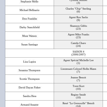
Cynthia Sumner
Stephanie Mello
(3)
Charles "
Chip
" Sterling
Michael Bellisario
(6)
Agent Ron Sacks
Don Franklin
(9)
Shannon Gibbs
Darby Stanchfield
(23)
Agent Mike Franks
Muse Watson
(23)
Camila Charo
Susan Santiago
(24)
SAISON 4
(2006/2007)
Agent Spécial Michelle Lee
Liza Lapira
(1)
Lieutenant-Colonel Hollis Mann
Susanna Thompson
(7)
Jeanne Benoit
Scottie Thompson
(7)
Trent Kort
David Dayan Fisher
(10)
Regine Smidt
Sandra Hess
(10)
René
"La Grenouille"
Benoît
Armand Assante
(14)