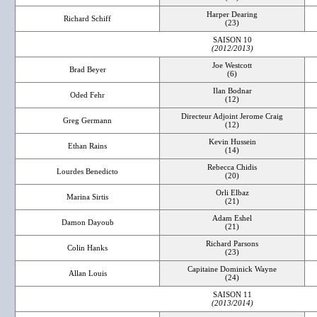
Harper Dearing
Richard Schiff
(23)
SAISON 10
(2012/2013)
Joe Westcott
Brad Beyer
(6)
Ilan Bodnar
Oded Fehr
(12)
Directeur Adjoint Jerome Craig
Greg Germann
(12)
Kevin Hussein
Ethan Rains
(14)
Rebecca Chidis
Lourdes Benedicto
(20)
Orli Elbaz
Marina Sirtis
(21)
Adam Eshel
Damon Dayoub
(21)
Richard Parsons
Colin Hanks
(23)
Capitaine Dominick Wayne
Allan Louis
(24)
SAISON 11
(2013/2014)