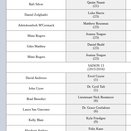
Qasim Naasir
Rafi Silver
(21)
Luke Harris
Daniel Zolghadri
(23)
Matthew Rousseau
Adetokumboh M'Cormack
(23)
Joanna Teague
Mimi Rogers
(23)
Daniel Budd
Giles Matthey
(23)
Joanna Teague
Mimi Rogers
(23)
SAISON 13
(2015/2016)
Errol Coyne
David Andrews
(1)
Dr. Cyril Taft
John Cryer
(1)
Lieutenant Nick Rossmore
Brad Benedict
(6)
Dr. Grace Confalone
Laura San Giacomo
(6)
Kyle Friedgen
Kelly Blatz
(9)
Felix Kane
Abraham Amkpa