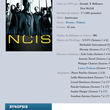
Créee en 2003 par
: Donald. P. Bellisario
Don McGill
Nombre de saison
: 17
(389 épisodes)
Série
: Américaine
Genre
:
Drame
-
Policier
Format
: 42 min
Chaîne de diffusion en France
: M6
Maison de Doublage
: S.O.F.I
(Saisons 1 à 6)
Mediadub International
(S
Hiventy
(Saisons 15 à 17)
Direction Artistique
: Erik Colin
(Saisons 1 à 6
Antoine Nouel
(Saisons 1 à
Philippe Chatriot
(Saisons 1
Laura Préjean
(Saisons 7 
Adaptation
: Pierre Pauffin
(Saisons 1 à 6)
Joëlle Martrenchard
(Saisons 7 à 
Lionel Deschoux
(Saisons 7 à 17)
Pascale Gatineau
(Saisons 7 à 17)
Sophie Danger
(Saisons 7 à 17)
Jonathan Amram
(Saisons 7 à 17)