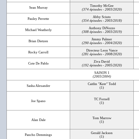
Timothy McGee
Sean Murray
(374 épisodes - 2003/2020)
Abby Sciuto
Pauley Perrette
(354 épisodes - 2003/2018)
Anthony DiNozzo
Michael Weatherly
(308 épisodes - 2003/2019)
Jimmy Palmer
Brian Dietzen
(290 épisodes - 2004/2020)
Directeur Leon Vance
Rocky Carroll
(281 épisodes - 2008/2020)
Ziva David
Cote De Pablo
(192 épisodes - 2005/2020)
SAISON 1
(2003/2004)
Caitlin
"Kate"
Todd
Sasha Alexander
(1)
TC Fornell
Joe Spano
(1)
Tom Marrow
Alan Dale
(1)
Gerald Jackson
Pancho Demmings
(1)