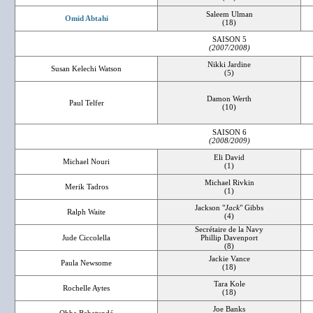
Saleem Ulman
Omid Abtahi
(18)
SAISON 5
(2007/2008)
Nikki Jardine
Susan Kelechi Watson
(5)
Damon Werth
Paul Telfer
(10)
SAISON 6
(2008/2009)
Eli David
Michael Nouri
(1)
Michael Rivkin
Merik Tadros
(1)
Jackson "
Jack
" Gibbs
Ralph Waite
(4)
Secrétaire de la Navy
Jude Ciccolella
Phillip Davenport
(8)
Jackie Vance
Paula Newsome
(18)
Tara Kole
Rochelle Aytes
(18)
Joe Banks