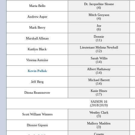
Dr. Jacqueline Sloane
Maria Bello
(4)
Mitch Greyson
Andrew Asper
(4)
Joe
Mark Berry
(6)
Donnie
Marshall Allman
(11)
Lieutenant Melissa Newhall
Kaitlyn Black
(12)
Sarah Willis
Vinessa Antoine
(14)
Albert Hathaway
Kevin Pollak
(14)
Michael Barrett
Jeff Berg
(14)
Kasie Hines
Diona Reasonover
(17)
SAISON 16
(2018/2019)
Westley Clark
Scott William Winters
(3)
Mallory Madden
Dionne Gipson
(3)
Cosette