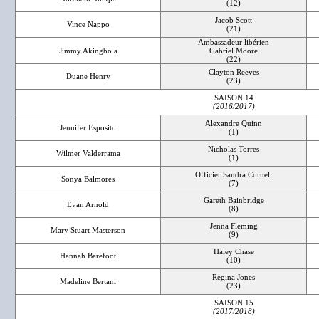
(12)
Jacob Scott
Vince Nappo
(21)
Ambassadeur libérien
Jimmy Akingbola
Gabriel Moore
(22)
Clayton Reeves
Duane Henry
(23)
SAISON 14
(2016/2017)
Alexandre Quinn
Jennifer Esposito
(1)
Nicholas Torres
Wilmer Valderrama
(1)
Officier Sandra Cornell
Sonya Balmores
(7)
Gareth Bainbridge
Evan Arnold
(8)
Jenna Fleming
Mary Stuart Masterson
(9)
Haley Chase
Hannah Barefoot
(10)
Regina Jones
Madeline Bertani
(23)
SAISON 15
(2017/2018)