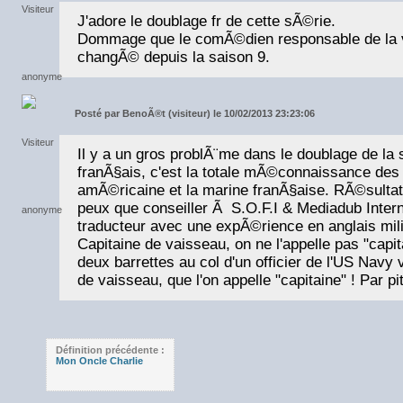
J'adore le doublage fr de cette sÃ©rie.
Dommage que le comÃ©dien responsable de la vo
changÃ© depuis la saison 9.
Posté par
BenoÃ®t (visiteur) le 10/02/2013 23:23:06
Il y a un gros problÃ¨me dans le doublage de la
franÃ§ais, c'est la totale mÃ©connaissance des
amÃ©ricaine et la marine franÃ§aise. RÃ©sultat,
peux que conseiller Ã S.O.F.I & Mediadub Intern
traducteur avec une expÃ©rience en anglais mili
Capitaine de vaisseau, on ne l'appelle pas "cap
deux barrettes au col d'un officier de l'US Navy
de vaisseau, que l'on appelle "capitaine" ! Par pit
Définition précédente :
Mon Oncle Charlie