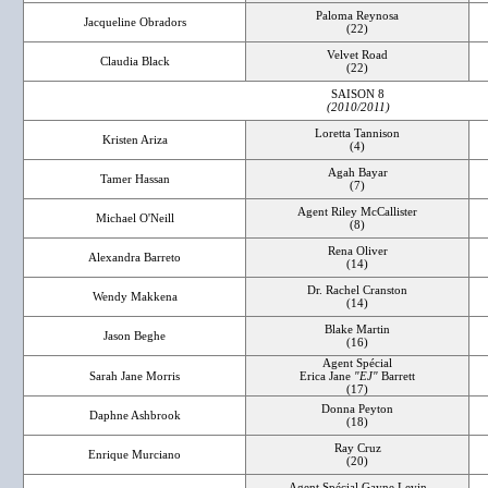
Paloma Reynosa
Jacqueline Obradors
(22)
Velvet Road
Claudia Black
(22)
SAISON 8
(2010/2011)
Loretta Tannison
Kristen Ariza
(4)
Agah Bayar
Tamer Hassan
(7)
Agent Riley McCallister
Michael O'Neill
(8)
Rena Oliver
Alexandra Barreto
(14)
Dr. Rachel Cranston
Wendy Makkena
(14)
Blake Martin
Jason Beghe
(16)
Agent Spécial
Sarah Jane Morris
Erica Jane
"EJ"
Barrett
(17)
Donna Peyton
Daphne Ashbrook
(18)
Ray Cruz
Enrique Murciano
(20)
Agent Spécial Gayne Levin