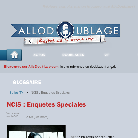
Rejoignez sans plus attendre la communauté
AlloDoublage
!
ACTUS
DOUBLAGES
V.F
Bienvenue sur AlloDoublage.com
, le site référence du doublage français.
Series TV
>
NCIS : Enquetes Speciales
Votre avis
sur la VF :
2.5
/5 (285 notes)
Série
: En cours de production