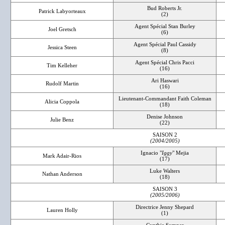
Bud Roberts Jr.
Patrick Labyorteaux
(2)
Agent Spécial Stan Burley
Joel Gretsch
(6)
Agent Spécial Paul Cassidy
Jessica Steen
(8)
Agent Spécial Chris Pacci
Tim Kelleher
(16)
Ari Haswari
Rudolf Martin
(16)
Lieutenant-Commandant Faith Coleman
Alicia Coppola
(18)
Denise Johnson
Julie Benz
(22)
SAISON 2
(2004/2005)
Ignacio "
Iggy
" Mejia
Mark Adair-Rios
(17)
Luke Walters
Nathan Anderson
(18)
SAISON 3
(2005/2006)
Directrice Jenny Shepard
Lauren Holly
(1)