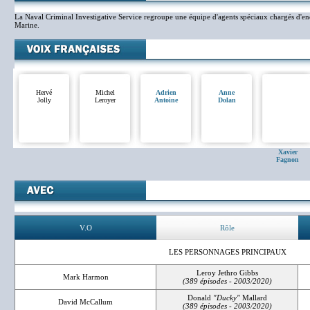
La Naval Criminal Investigative Service regroupe une équipe d'agents spéciaux chargés d'en
Marine.
Hervé
Michel
Adrien
Anne
Jolly
Leroyer
Antoine
Dolan
Xavier
Fagnon
V.O
Rôle
LES PERSONNAGES PRINCIPAUX
Leroy Jethro Gibbs
Mark Harmon
(389 épisodes - 2003/2020)
Donald
"Ducky"
Mallard
David McCallum
(389 épisodes - 2003/2020)