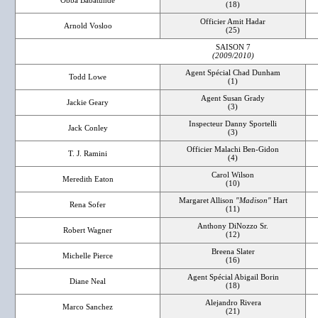
Obba Babatundé
(18)
Officier Amit Hadar
Arnold Vosloo
(25)
SAISON 7
(2009/2010)
Agent Spécial Chad Dunham
Todd Lowe
(1)
Agent Susan Grady
Jackie Geary
(3)
Inspecteur Danny Sportelli
Jack Conley
(3)
Officier Malachi Ben-Gidon
T. J. Ramini
(4)
Carol Wilson
Meredith Eaton
(10)
Margaret Allison
"Madison"
Hart
Rena Sofer
(11)
Anthony DiNozzo Sr.
Robert Wagner
(12)
Breena Slater
Michelle Pierce
(16)
Agent Spécial Abigail Borin
Diane Neal
(18)
Alejandro Rivera
Marco Sanchez
(21)