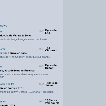
Deces de
22/05/2025
Eric
d, voix de Vegeta & Seiya
e du doublage français est en deuil suite...
The
11/04/2025
Chosen -
e Cene arrive en salle
on 5 de "The Chosen" débarque sur grand...
Deces de
09/01/2025
Benoit
ne, voix de Morgan Freeman
avec une immense tristesse que nous vous
ons...
Titanic de
23/06/2024
James
n, ce soir sur TF1!
moire de Jenny Gérard (1933/2020), elle nous...
20 films a
14/02/2024
voir pour la
Valentin 2024