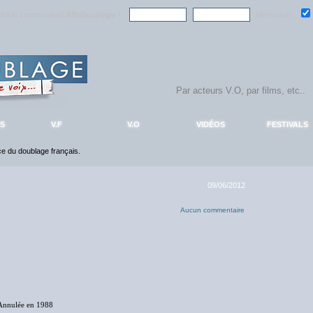
ndre la communauté
AlloDoublage
!
Mémoriser :
S
V.F
V.O
VIDÉOS
FESTIVALS
nce du doublage français.
09/06/2012
Aucun commentaire
Annulée en 1988