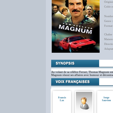
Origine
Créée 
Dona
Nombre
Genre
Format
Chaîne 
Maison
Directi
Adapta
Au volant de sa célèbre Ferrari, Thomas Magnum est d
Magnum résout ses affaires avec humour et décontract
Francis
Serge
Lax
Sauvion