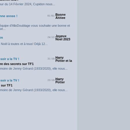
our du 14 Février 2024, Cupidon nous...
Bonne
01/01/2024
Annee
'équipe d'AlloDoublage vous souhaite une bonne et
e...
Joyeux
24/12/2023
Noel 2023
Noël à toutes et à tous! Déjà 12...
Harry
31/10/2023
Potter et la
e des secrets sur TF1
moire de Jenny Gérard (1933/2020), elle nous...
Harry
23/10/2023
Potter
t sur TF1
moire de Jenny Gérard (1933/2020), elle nous...