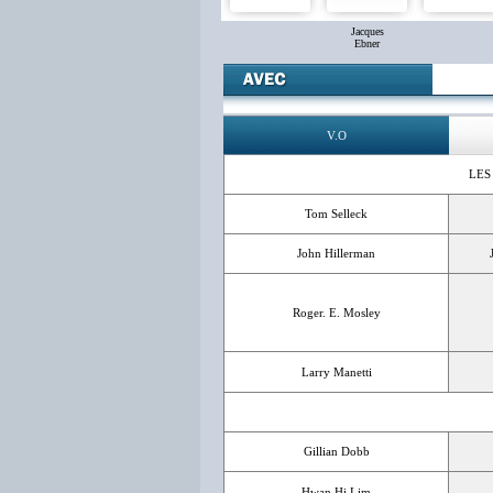
Jacques
Ebner
V.O
LES
Tom Selleck
John Hillerman
Roger. E. Mosley
Larry Manetti
Gillian Dobb
Hwan Hi Lim