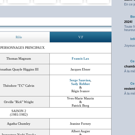
En ce j
2024!
Toute l
heureus
Rôle
V.F
Joyeux 
 PERSONNAGES PRINCIPAUX
Thomas Magnum
Francis Lax
chambr
Jonathan Quayle Higgins III
Jacques Ebner
À la mé
Serge Sauvion
,
Sady Rebbot
Théodore "
T.C
" Calvin
&
revien
Régis Ivanov
À la mé
Yves-Marie Maurin
Orville "
Rick
" Wright
&
Patrick Borg
SAISON 2
(1981/1982)
Agatha Chumley
Jeanine Forney
Albert Augier
Inspecteur Yoshi Tanaka
&