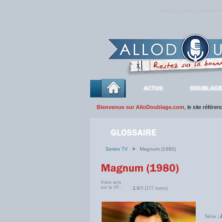
Rejoignez sans plus atte
ACTUS
DOUBLAGE
Bienvenue sur AlloDoublage.com
, le site référe
Series TV
>
Magnum (1980)
Votre avis
sur la VF :
2.0
/5 (177 notes)
Série
: 