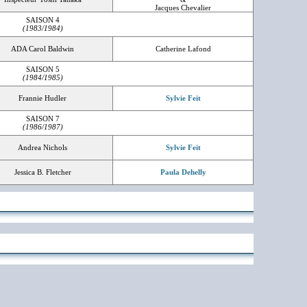
Jacques Chevalier
SAISON 4
(1983/1984)
ADA Carol Baldwin
Catherine Lafond
SAISON 5
(1984/1985)
Frannie Hudler
Sylvie Feit
SAISON 7
(1986/1987)
Andrea Nichols
Sylvie Feit
Jessica B. Fletcher
Paula Dehelly