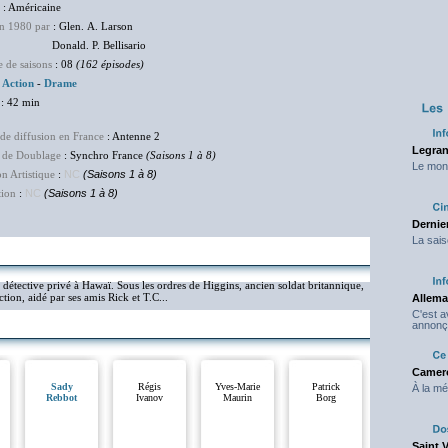
: Américaine
en 1980 par
: Glen. A. Larson
ld. P. Bellisario
 de saisons
: 08
(162 épisodes)
:
Action
-
Drame
: 42 min
de diffusion en France
: Antenne 2
Legran
 de Doublage
: Synchro France
(Saisons 1 à 8)
Le mond
on Artistique
:
NC
(Saisons 1 à 8)
tion
:
NC
(Saisons 1 à 8)
Dernier
La sais
étective privé à Hawaï. Sous les ordres de Higgins, ancien soldat britannique,
ion, aidé par ses amis Rick et T.C...
Allema
C'est 
annonç
Camero
Sady
Régis
Yves-Marie
Patrick
À la mé
Rebbot
Ivanov
Maurin
Borg
Saint 