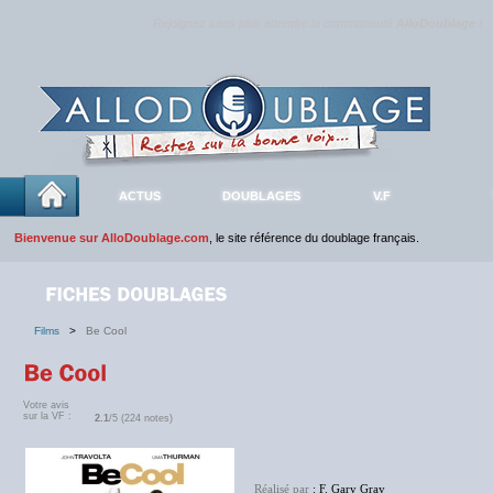
Rejoignez sans plus attendre la communauté
AlloDoublage
!
ACTUS
DOUBLAGES
V.F
Bienvenue sur AlloDoublage.com
, le site référence du doublage français.
Films
>
Be Cool
Votre avis
sur la VF :
2.1
/5 (224 notes)
Réalisé par
: F. Gary Gray