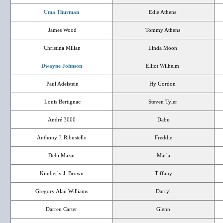
Uma Thurman
Edie Athens
James Wood
Tommy Athens
Christina Milian
Linda Moon
Dwayne Johnson
Elliot Wilhelm
Paul Adelstein
Hy Gordon
Louis Bertignac
Steven Tyler
André 3000
Dabu
Anthony J. Ribustello
Freddie
Debi Mazar
Marla
Kimberly J. Brown
Tiffany
Gregory Alan Williams
Darryl
Darren Carter
Glenn