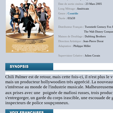
Date de sortie cinéma
: 23 Mars 2005
Long Métrage
: Américain
Genre
:
Comédie
Durée
: 01h59
Distributeur Français
: Twentieth Century Fox 
The Walt Disney Company F
Maison de Doublage
: Dubbing Brothers
Direction Artistique
: Jean-Pierre Dorat
Adaptation
: Philippe Millet
Supervision Créative
: Julien Corain
Chili Palmer est de retour, mais cette fois-ci, il n'est plus le
mais un producteur hollywoodien très apprécié. La nouveauté
s'intéresse au monde de l'industrie musicale. Malheureusement
aux prises avec une poignée de mafiosi russes, trois product
s'entregorger, un garde du corps irascible, une escouade de
inspecteurs de police soupçonneux.