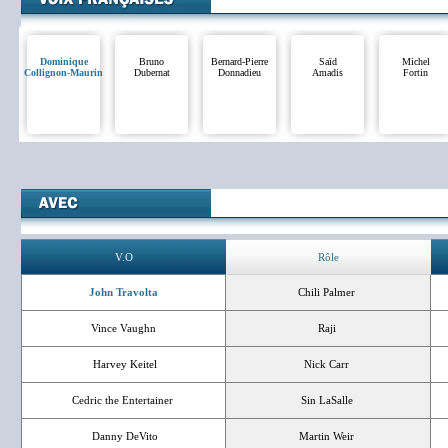
Dominique
Bruno
Bernard-Pierre
Saïd
Michel
Collignon-Maurin
Dubernat
Donnadieu
Amadis
Fortin
V.O
Rôle
John Travolta
Chili Palmer
Vince Vaughn
Raji
Harvey Keitel
Nick Carr
Cedric the Entertainer
Sin LaSalle
Danny DeVito
Martin Weir