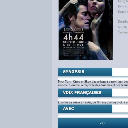
Long M
Genre
Durée
:
Distrib
Société
Traduc
New York. Cisco et Skye s'apprêtent à passer leur der
étreinte. Comme la majorité des hommes et des femmes
Lors de sa sortie en salle, ce film n'a pas eu droit à u
V.O