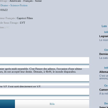
étrage
: Américain - Français - Suisse
:
Drame
-
Science-Fiction
 01h22
uteur Français
: Capricci Films
 de Sous-Titrage
: LVT
tion
:
NC
Legran
Le mond
Dernier
La sais
nier après-midi ensemble. C'est l'heure des adieux, l'occasion d'une ultime
, ils ont accepté leur destin. Demain, à 4h44, le monde disparaîtra.
Allema
C'est 
annonç
ne V.F. Il est sorti directement en V.F.
Camero
À la mé
Rôle
Saint 