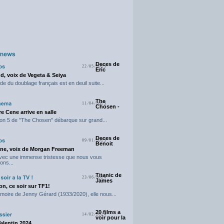
Deces de
22/05/2025
Eric
d, voix de Vegeta & Seiya
e du doublage français est en deuil suite...
The
11/04/2025
Chosen -
e Cene arrive en salle
on 5 de "The Chosen" débarque sur grand...
Deces de
09/01/2025
Benoit
ne, voix de Morgan Freeman
avec une immense tristesse que nous vous
ons...
Titanic de
23/06/2024
James
n, ce soir sur TF1!
moire de Jenny Gérard (1933/2020), elle nous...
20 films a
14/02/2024
voir pour la
Valentin 2024