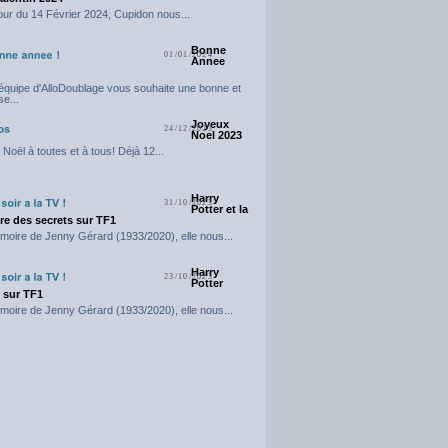
our du 14 Février 2024, Cupidon nous...
Bonne
01/01/2024
Annee
'équipe d'AlloDoublage vous souhaite une bonne et
e...
Joyeux
24/12/2023
Noel 2023
Noël à toutes et à tous! Déjà 12...
Harry
31/10/2023
Potter et la
e des secrets sur TF1
moire de Jenny Gérard (1933/2020), elle nous...
Harry
23/10/2023
Potter
t sur TF1
moire de Jenny Gérard (1933/2020), elle nous...