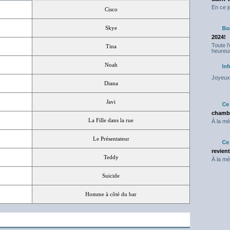
En ce j
Cisco
Skye
2024!
Toute l
Tina
heureus
Noah
Joyeux 
Diana
Javi
chambr
La Fille dans la rue
À la mé
Le Présentateur
revien
Teddy
À la mé
Suicide
Homme à côté du bar