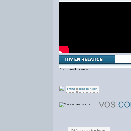
Aucun média associé.
drame
science-fiction
Définition précédente :