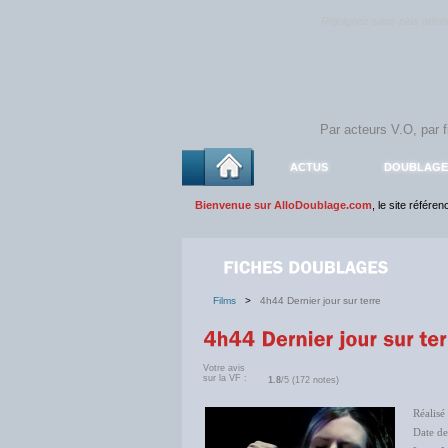
Rejoignez sans plus atte
ACTUS
DOUBLAGE
Bienvenue sur AlloDoublage.com
, le site référe
Films
>
4h44 Dernier jour sur terre
Votre avis
sur la VF :
1.8
/5 (172 notes)
Réalisé
Date de