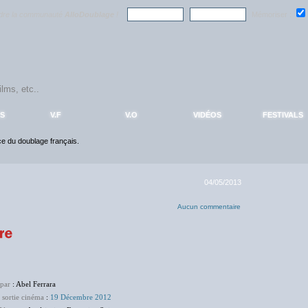
ndre la communauté
AlloDoublage
!
Mémoriser :
S
V.F
V.O
VIDÉOS
FESTIVALS
nce du doublage français.
04/05/2013
Aucun commentaire
 par
: Abel Ferrara
 sortie cinéma
:
19 Décembre 2012