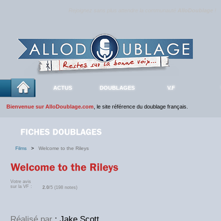
Rejoignez sans plus attendre la communauté
AlloDoublage
!
ACTUS
DOUBLAGES
V.F
Bienvenue sur AlloDoublage.com
, le site référence du doublage français.
Films
>
Welcome to the Rileys
Votre avis
sur la VF :
2.0
/5 (198 notes)
Réalisé par
: Jake Scott