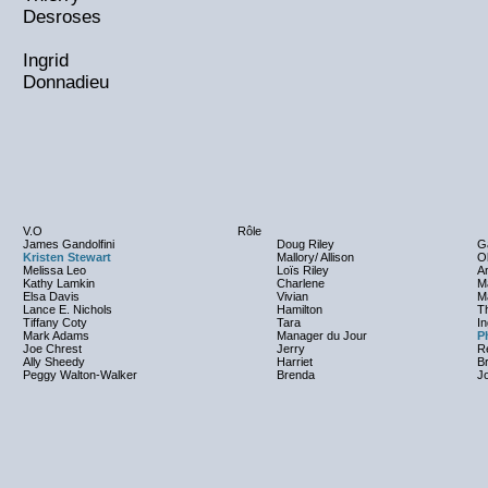
Desroses
Ingrid
Donnadieu
V.O
Rôle
James Gandolfini
Doug Riley
G
Kristen Stewart
Mallory/ Allison
Ol
Melissa Leo
Loïs Riley
A
Kathy Lamkin
Charlene
M
Elsa Davis
Vivian
Ma
Lance E. Nichols
Hamilton
T
Tiffany Coty
Tara
I
Mark Adams
Manager du Jour
P
Joe Chrest
Jerry
R
Ally Sheedy
Harriet
Br
Peggy Walton-Walker
Brenda
J