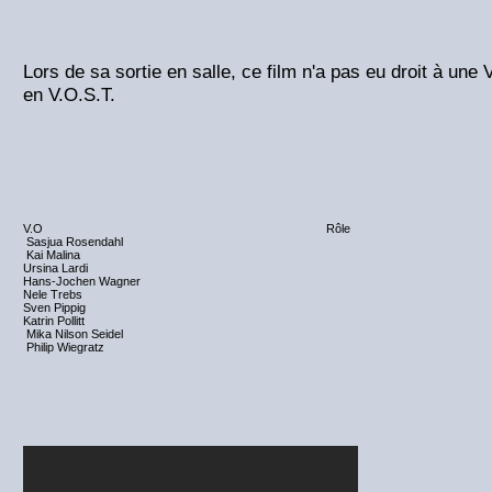
Lors de sa sortie en salle, ce film n'a pas eu droit à une V
en V.O.S.T.
V.O
Rôle
Sasjua Rosendahl
Kai Malina
Ursina Lardi
Hans-Jochen Wagner
Nele Trebs
Sven Pippig
Katrin Pollitt
Mika Nilson Seidel
Philip Wiegratz