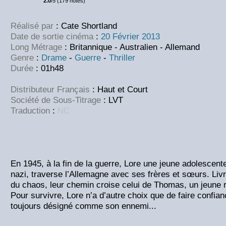
2.0
/5 (179 notes)
Réalisé par
: Cate Shortland
Date de sortie cinéma
:
20 Février 2013
Long Métrage
: Britannique - Australien - Allemand
Genre
:
Drame
-
Guerre
-
Thriller
Durée
: 01h48
Distributeur Français
: Haut et Court
Société de Sous-Titrage
: LVT
Traduction
:
NC
En 1945, à la fin de la guerre, Lore une jeune adolescente, 
nazi, traverse l’Allemagne avec ses frères et sœurs. Li
du chaos, leur chemin croise celui de Thomas, un jeune r
Pour survivre, Lore n’a d’autre choix que de faire confianc
toujours désigné comme son ennemi...