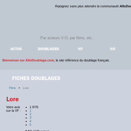
Rejoignez sans plus attendre la communauté
AlloDo
ACTUS
DOUBLAGES
V.F
V.O
Bienvenue sur AlloDoublage.com
, le site référence du doublage français.
Films
>
Lore
Votre avis
1.97/5
sur la VF :
1
2
3
4
5