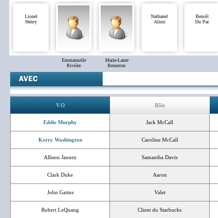
Lionel
Nathanel
Benoît
Henry
Alimi
Du Pac
Emmanuelle
Marie-Laure
Rivière
Beneston
V.O
Rôle
Eddie Murphy
Jack McCall
Kerry Washington
Caroline McCall
Allison Janney
Samantha Davis
Clark Duke
Aaron
John Gatins
Valet
Robert LeQuang
Client du Starbucks