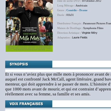
Date de sortie DVD
: 10 Octobre 2012
Long Métrage
: Américain
Genre
:
Comédie
-
Drame
Durée
: 01h31
Distributeur Français
: Paramount Pictures Fra
Maison de Doublage
: Symphonia Films
Direction Artistique
:
Virginie Méry
Adaptation
:
Laurie Fields
Et si vous n’aviez plus que mille mots à prononcer avant de 
auquel est confronté Jack McCall, agent littéraire, grand ba
menteur, qui doit apprendre à se passer de mots. L’histoire 
que 1000 mots avant de mourir, et qui est contraint d’appr
réellement avec sa femme, sa famille et ses amis.