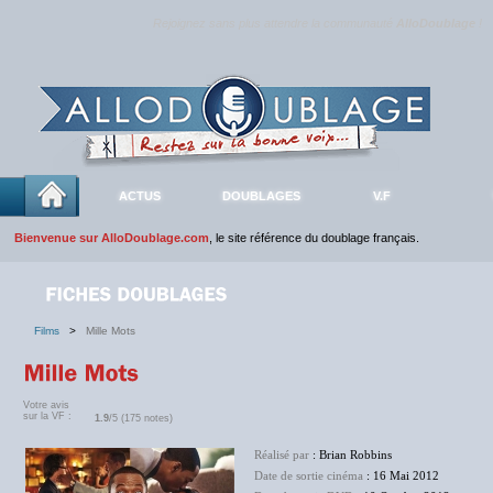
Rejoignez sans plus attendre la communauté
AlloDoublage
!
ACTUS
DOUBLAGES
V.F
Bienvenue sur AlloDoublage.com
, le site référence du doublage français.
Films
>
Mille Mots
Votre avis
sur la VF :
1.9
/5 (175 notes)
Réalisé par
: Brian Robbins
Date de sortie cinéma
: 16 Mai 2012