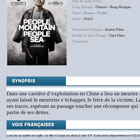
Date de sortie DVD
:
NC
Long Métrage
: Chinois - Hong-Kongais
Genre
:
Drame
-
Thriller
Durée
: 01h31
Distributeur Français
: Aramis Films
Société de Sous-Titrage
: Titra Films
Traduction
:
NC
Dans une carrière d’exploitation en Chine a lieu un meurtre 
ayant laissé le meurtrier s’échapper, le frère de la victime, L
ses traces, espérant au passage toucher une récompense qui 
partie de ses dettes.
Lors de sa sortie en salle, ce film n'a pas eu droit à une V.F. Il est sorti uniquement en V.O.S