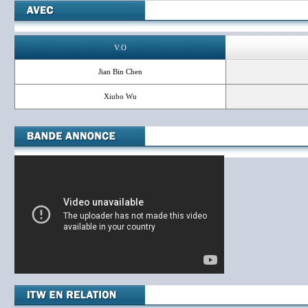
V.O
Jian Bin Chen
Xiubo Wu