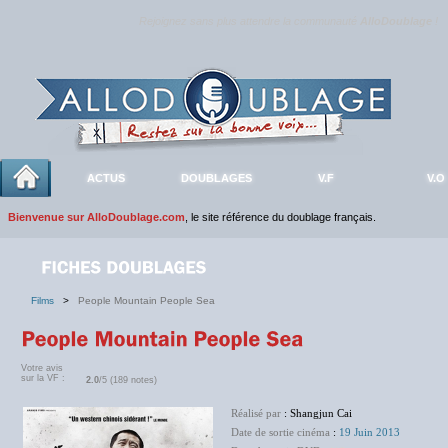
Rejoignez sans plus attendre la communauté
AlloDoublage
!
ACTUS
DOUBLAGES
V.F
V.O
Bienvenue sur AlloDoublage.com
, le site référence du doublage français.
Films
>
People Mountain People Sea
Votre avis
sur la VF :
2.0
/5 (189 notes)
Réalisé par
: Shangjun Cai
Date de sortie cinéma
:
19 Juin 2013