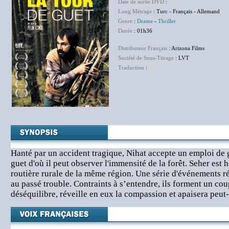
Date de sortie DVD
:
NC
Long Métrage
: Turc - Français - Allemand
Genre
:
Drame
-
Thriller
Durée
: 01h36
Distributeur Français
: Arizona Films
Société de Sous-Titrage
: LVT
Traduction
:
NC
Hanté par un accident tragique, Nihat accepte un emploi de 
guet d'où il peut observer l'immensité de la forêt. Seher est
routière rurale de la même région. Une série d'événements ré
au passé trouble. Contraints à s’entendre, ils forment un cou
déséquilibre, réveille en eux la compassion et apaisera peut-