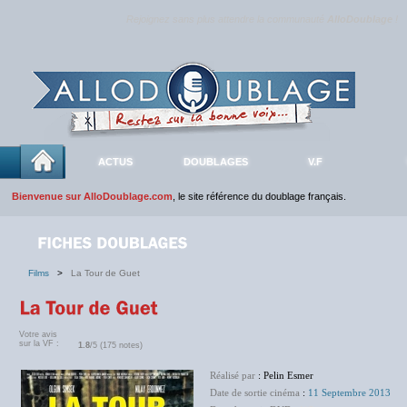
Rejoignez sans plus attendre la communauté
AlloDoublage
!
ACTUS
DOUBLAGES
V.F
Bienvenue sur AlloDoublage.com
, le site référence du doublage français.
Films
>
La Tour de Guet
Votre avis
sur la VF :
1.8
/5 (175 notes)
Réalisé par
: Pelin Esmer
Date de sortie cinéma
:
11 Septembre 2013