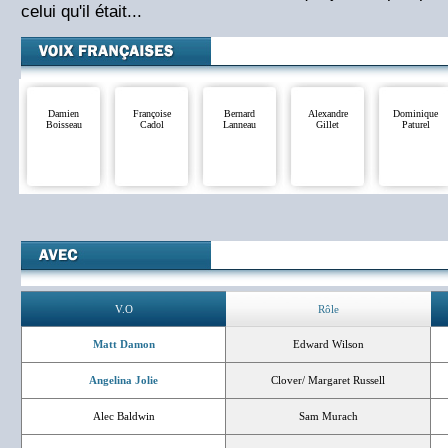
celui qu'il était...
Damien
Françoise
Bernard
Alexandre
Dominique
Boisseau
Cadol
Lanneau
Gillet
Paturel
V.O
Rôle
Matt Damon
Edward Wilson
Angelina Jolie
Clover/ Margaret Russell
Alec Baldwin
Sam Murach