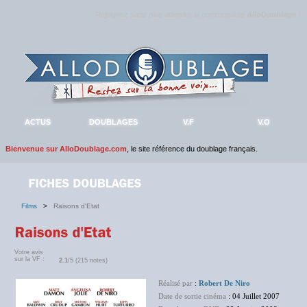
Rejoignez sans plus attendre la communauté
AlloDoublage
!
ACTUS
DOUBLAGES
V.F
V.O
Bienvenue sur AlloDoublage.com
, le site référence du doublage français.
Films
>
Raisons d'Etat
Votre avis
sur la VF :
2.1
/5 (215 notes)
Réalisé par
:
Robert De Niro
Date de sortie cinéma
: 04 Juillet 2007