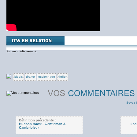
Aucun média associé.
biopic
drame
espionnage
thriller
Soyez l
Définition précédente :
Hudson Hawk - Gentleman &
Lad
Cambrioleur