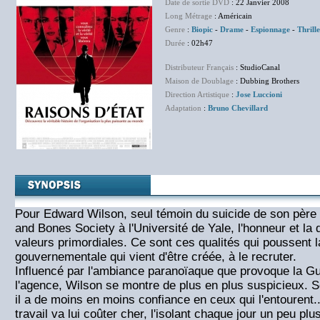
Date de sortie DVD
: 22 Janvier 2008
Long Métrage
: Américain
Genre
:
Biopic
-
Drame
-
Espionnage
-
Thrill
Durée
: 02h47
Distributeur Français
: StudioCanal
Maison de Doublage
: Dubbing Brothers
Direction Artistique
:
Jose Luccioni
Adaptation
:
Bruno Chevillard
Pour Edward Wilson, seul témoin du suicide de son père 
and Bones Society à l'Université de Yale, l'honneur et la 
valeurs primordiales. Ce sont ces qualités qui poussent l
gouvernementale qui vient d'être créée, à le recruter.
Influencé par l'ambiance paranoïaque que provoque la Gu
l'agence, Wilson se montre de plus en plus suspicieux. S
il a de moins en moins confiance en ceux qui l'entourent
travail va lui coûter cher, l'isolant chaque jour un peu pl