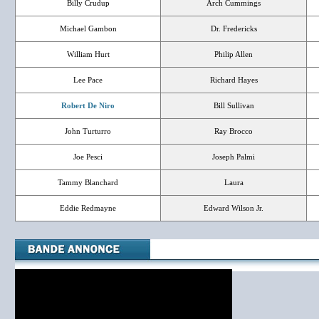
Billy Crudup
Arch Cummings
Michael Gambon
Dr. Fredericks
William Hurt
Philip Allen
Lee Pace
Richard Hayes
Robert De Niro
Bill Sullivan
John Turturro
Ray Brocco
Joe Pesci
Joseph Palmi
Tammy Blanchard
Laura
Eddie Redmayne
Edward Wilson Jr.