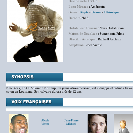
Date de sortie DVD
:
NC
Long Métrage
: Américain
Genre
:
Biopic
-
Drame
-
Historique
Durée
: 02h15
Distributeur Français
: Mars Distribution
Maison de Doublage
: Symphonia Films
Direction Artistique
: Raphaël Anciaux
Adaptation
: Joël Savdié
New York, 1841. Solomon Northup, un jeune afro-américain, est kidnappé et réduit à trava
coton en Louisiane. Son calvaire durera près de 12 ans.
Alexis
Jean-Pierre
Victor
Michael