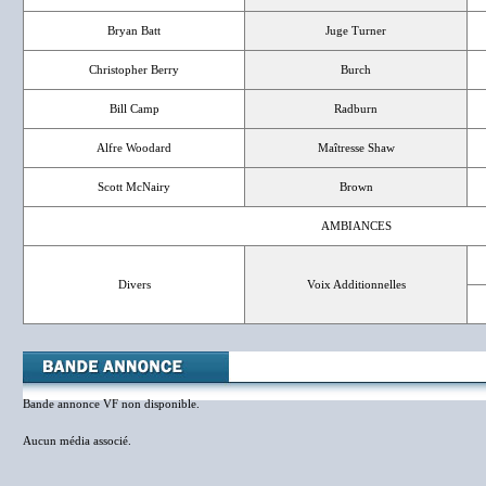
Bryan Batt
Juge Turner
Christopher Berry
Burch
Bill Camp
Radburn
Alfre Woodard
Maîtresse Shaw
Scott McNairy
Brown
AMBIANCES
Divers
Voix Additionnelles
Bande annonce VF non disponible.
Aucun média associé.