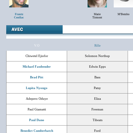
Frantz
Marie
M'Bembo
Confiac
Tirmont
V.O
Rôle
Chiwetel Ejiofor
Solomon Northup
Michael Fassbender
Edwin Epps
Brad Pitt
Bass
Lupita Nyongo
Patsy
Adepero Oduye
Eliza
Paul Giamatti
Freeman
Paul Dano
Tibeats
Benedict Cumberbatch
Ford