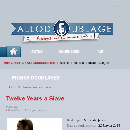
Rejoignez sans plus attendre la communauté
AlloDoublage
!
ACTUS
DOUBLAGES
V.F
Bienvenue sur AlloDoublage.com
, le site référence du doublage français.
Films
>
Twelve Years a Slave
Votre avis
sur la VF :
2.1
/5 (246 notes)
Réalisé par
: Steve McQueen
Date de sortie cinéma
: 22 Janvier 2014