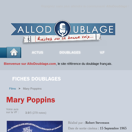
Rejoignez sans plus attendre la communauté
AlloDoublage
!
ACTUS
DOUBLAGES
V.F
Bienvenue sur AlloDoublage.com
, le site référence du doublage français.
Films
>
Mary Poppins
Votre avis
sur la VF :
3.0
/5 (279 notes)
Réalisé par
: Robert Stevenson
Date de sortie cinéma
: 15 Septembre 1965