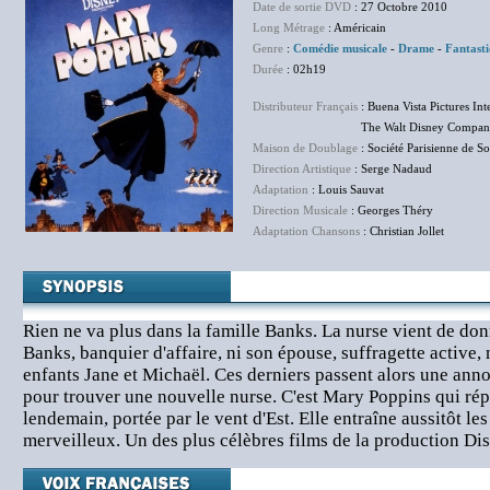
Date de sortie DVD
: 27 Octobre 2010
Long Métrage
: Américain
Genre
:
Comédie musicale
-
Drame
-
Fantast
Durée
: 02h19
Distributeur Français
: Buena Vista Pictures Int
The Walt Disney Company F
Maison de Doublage
: Société Parisienne de So
Direction Artistique
: Serge Nadaud
Adaptation
: Louis Sauvat
Direction Musicale
: Georges Théry
Adaptation Chansons
: Christian Jollet
Rien ne va plus dans la famille Banks. La nurse vient de donn
Banks, banquier d'affaire, ni son épouse, suffragette active,
enfants Jane et Michaël. Ces derniers passent alors une annon
pour trouver une nouvelle nurse. C'est Mary Poppins qui rép
lendemain, portée par le vent d'Est. Elle entraîne aussitôt le
merveilleux. Un des plus célèbres films de la production Di