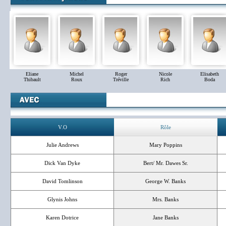
Eliane
Michel
Roger
Nicole
Elisabeth
Thibault
Roux
Tréville
Rich
Boda
V.O
Rôle
Julie Andrews
Mary Poppins
Dick Van Dyke
Bert/ Mr. Dawes Sr.
David Tomlinson
George W. Banks
Glynis Johns
Mrs. Banks
Karen Dotrice
Jane Banks