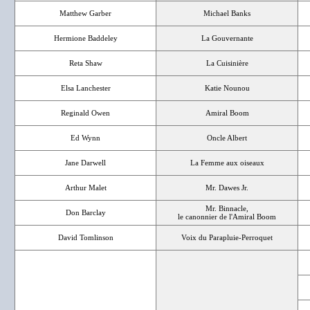
Matthew Garber
Michael Banks
Hermione Baddeley
La Gouvernante
Reta Shaw
La Cuisinière
Elsa Lanchester
Katie Nounou
Reginald Owen
Amiral Boom
Ed Wynn
Oncle Albert
Jane Darwell
La Femme aux oiseaux
Arthur Malet
Mr. Dawes Jr.
Mr. Binnacle,
Don Barclay
le canonnier de l'Amiral Boom
David Tomlinson
Voix du Parapluie-Perroquet