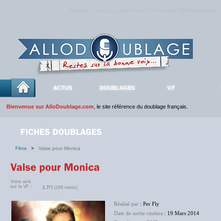
Rejoignez sans plus attendre la communauté
AlloDoublage
!
ACTUS
DOUBLAGES
V.F
Bienvenue sur AlloDoublage.com
, le site référence du doublage français.
Films
>
Valse pour Monica
Votre avis
sur la VF :
1.7
/5 (168 notes)
Réalisé par
: Per Fly
Date de sortie cinéma
: 19 Mars 2014