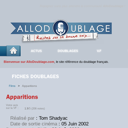
Rejoignez sans plus attendre la communauté
AlloDoublage
!
ACTUS
DOUBLAGES
V.F
Bienvenue sur AlloDoublage.com
, le site référence du doublage français.
Films
>
Apparitions
Votre avis
sur la VF :
1.9
/5 (206 notes)
Réalisé par
: Tom Shadyac
Date de sortie cinéma
: 05 Juin 2002