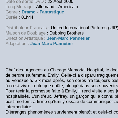
Date de sortie DVD
: 22 Août 2006
Long Métrage
: Allemand - Américain
Genre
:
Drame
-
Fantastique
Durée
: 01h44
Distributeur Français
: United International Pictures (UIP
Maison de Doublage
: Dubbing Brothers
Direction Artistique
:
Jean-Marc Pannetier
Adaptation
:
Jean-Marc Pannetier
Chef des urgences au Chicago Memorial Hospital, le doc
de perdre sa femme, Emily. Celle-ci a disparu tragiquem
au Venezuela. Six mois après, son corps n'a toujours pas
force à vivre coûte que coûte, plongé dans ses souvenirs
Pour tenir la promesse faite à Emily, il rend visite à ses 
hospitalisés. L'un d'eux, Jeffrey, un garçon qui a connu 
post-mortem, affirme qu'Emily essaie de communiquer a
intermédiaire.
D'étranges phénomènes surviennent bientôt et celui-ci c