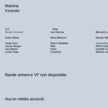
Martine
Irzenski
V.O
Rôle
Kevin Costner
Joe Darrow
Bernard L
Kathy Bates
Mme Belmont
Denise M
Linda Hunt
Soeur Madeline
Jacqueli
Jacob Vargas
Pilot
Rémi Carba
Lisa Banes
Flora
Isabelle 
Leslie Hope
Charisse
Martine Ir
Bande annonce VF non disponible.
Aucun média associé.