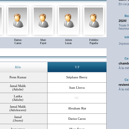
En ce j
2024!
Toute l
heureus
Darius
Marc
Julien
Frédéric
Caron
Fayet
Lucas
Papalia
Joyeux 
chambr
Rôle
V.F
À la mé
Prem Kumar
Stéphane Bierry
revien
Jamal Malik
Juan Llorca
(Adulte)
À la mé
Latika
NC
(Adulte)
Jamal Malik
Abraham Rist
(Adolescent)
Jamal
Darius Caron
(Jeune)