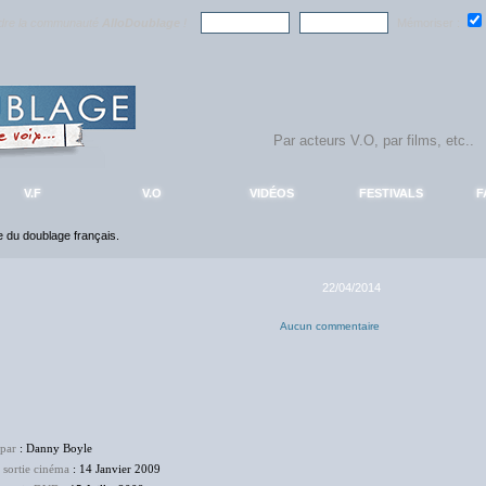
ndre la communauté
AlloDoublage
!
Mémoriser :
V.F
V.O
VIDÉOS
FESTIVALS
F
ce du doublage français.
22/04/2014
Aucun commentaire
 par
: Danny Boyle
 sortie cinéma
: 14 Janvier 2009