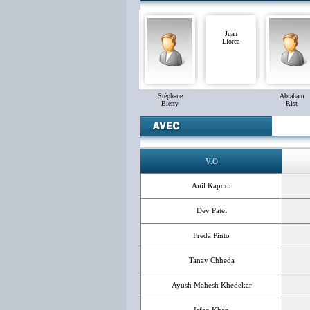
Juan
Llorca
Stéphane
Abraham
Bierry
Rist
V.O
Anil Kapoor
Dev Patel
Freda Pinto
Tanay Chheda
Ayush Mahesh Khedekar