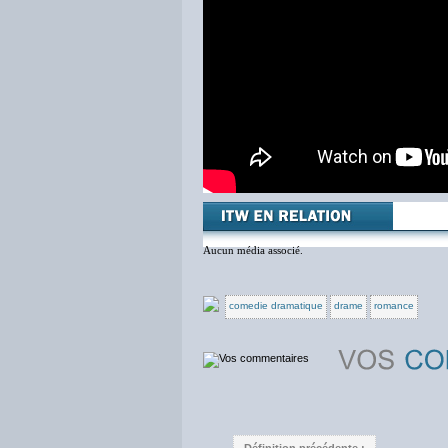
Aucun média associé.
comedie dramatique
drame
romance