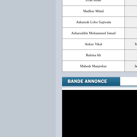
Irfan Khan
Madhur Mittal
Ashutosh Lobo Gajiwala
Azharuddin Mohammed Ismail
Ankur Vikal
M
Rubina Ali
Mahesh Manjrekar
J