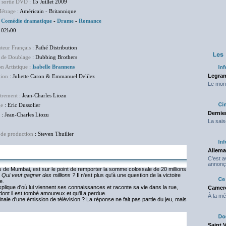
e sortie DVD
: 15 Juillet 2009
étrage
: Américain - Britannique
:
Comédie dramatique
-
Drame
-
Romance
 02h00
uteur Français
: Pathé Distribution
 de Doublage
: Dubbing Brothers
on Artistique
:
Isabelle Brannens
Legran
tion
: Juliette Caron & Emmanuel Delilez
Le mond
trement
: Jean-Charles Liozu
ge
: Eric Dussolier
Dernier
: Jean-Charles Liozu
La sais
 de production
: Steven Thuilier
Allema
C'est 
annonç
is de Mumbai, est sur le point de remporter la somme colossale de 20 millions
n
Qui veut gagner des millions ?
Il n'est plus qu'à une question de la victoire
e.
lique d'où lui viennent ses connaissances et raconte sa vie dans la rue,
Camero
 dont il est tombé amoureux et qu'il a perdue.
À la mé
le d'une émission de télévision ? La réponse ne fait pas partie du jeu, mais
Saint 