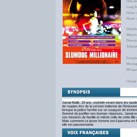
Date d
Long M
Genre
Durée
:
Distrib
Maison
Directi
Adapta
Enregis
Monta
Mixage
Chargé
Jamal Malik, 18 ans, orphelin vivant dans les taud
de roupies lors de la version indienne de l'émissio
lorsque la police l'arrête sur un soupçon de tricheri
Sommé de justifier ses bonnes réponses, Jamal exp
ses histoires de famille et même celle de cette fille
Mais comment ce jeune homme est-il parvenu en fina
elle est passionnante.