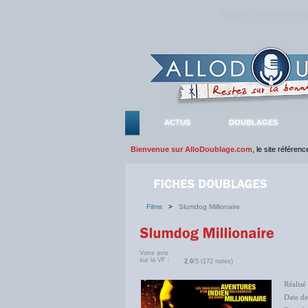
Rejoignez sans plus atte
ACTUS
DOUBLAGES
Bienvenue sur AlloDoublage.com
, le site référen
Films
>
Slumdog Millionaire
Votre avis
sur la VF :
2.0
/5 (172 notes)
Réalisé
Date de