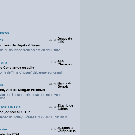
Deces de
22/05/2025
Eric
d, voix de Vegeta & Seiya
e du doublage français est en deuil suite...
The
11/04/2025
Chosen -
e Cene arrive en salle
on 5 de "The Chosen" débarque sur grand...
Deces de
09/01/2025
Benoit
ne, voix de Morgan Freeman
avec une immense tristesse que nous vous
ons...
Titanic de
23/06/2024
James
n, ce soir sur TF1!
moire de Jenny Gérard (1933/2020), elle nous...
20 films a
14/02/2024
voir pour la
Valentin 2024