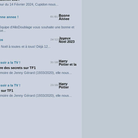
our du 14 Février 2024, Cupidon nous...
Bonne
01/01/2024
Annee
'équipe d'AlloDoublage vous souhaite une bonne et
e...
Joyeux
24/12/2023
Noel 2023
Noël à toutes et à tous! Déjà 12...
Harry
31/10/2023
Potter et la
e des secrets sur TF1
moire de Jenny Gérard (1933/2020), elle nous...
Harry
23/10/2023
Potter
t sur TF1
moire de Jenny Gérard (1933/2020), elle nous...