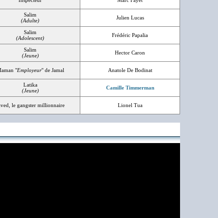
Inspecteur
Marc Fayet
Salim
Julien Lucas
(Adulte)
Salim
Frédéric Papalia
(Adolescent)
Salim
Hector Caron
(Jeune)
aman "
Employeur
" de Jamal
Anatole De Bodinat
Latika
Camille Timmerman
(Jeune)
aved, le gangster millionnaire
Lionel Tua