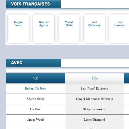
Jacques
Beatrice
Michel
Joel
Jose
Frantz
Agenin
Mella
Zaffarano
Luccioni
V.O
Rôle
Robert De Niro
Sam
"Ace"
Rothstein
Sharon Stone
Ginger McKenna/ Rothstein
Joe Pesci
Nicky Santoro Sr.
James Wood
Lester Diamond