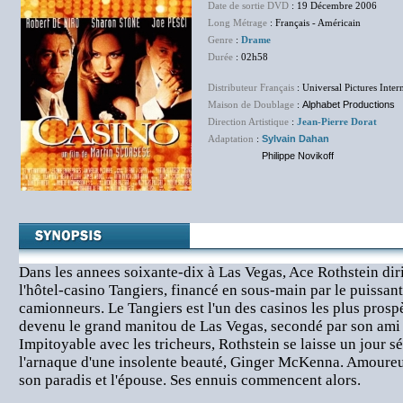
Date de sortie DVD
: 19 Décembre 2006
Long Métrage
: Français - Américain
Genre
:
Drame
Durée
: 02h58
Distributeur Français
: Universal Pictures Inter
Maison de Doublage
:
Alphabet Productions
Direction Artistique
:
Jean-Pierre Dorat
Adaptation
:
Sylvain Dahan
Philippe Novikoff
Dans les annees soixante-dix à Las Vegas, Ace Rothstein dir
l'hôtel-casino Tangiers, financé en sous-main par le puissan
camionneurs. Le Tangiers est l'un des casinos les plus prospèr
devenu le grand manitou de Las Vegas, secondé par son ami 
Impitoyable avec les tricheurs, Rothstein se laisse un jour s
l'arnaque d'une insolente beauté, Ginger McKenna. Amoureux,
son paradis et l'épouse. Ses ennuis commencent alors.