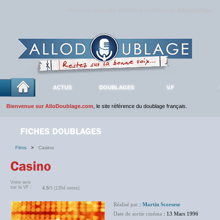
Rejoignez sans plus attendre la communauté
AlloDoublage
!
ACTUS
DOUBLAGES
V.F
Bienvenue sur AlloDoublage.com
, le site référence du doublage français.
Films
>
Casino
Votre avis
sur la VF :
4.5
/5 (1354 notes)
Réalisé par
:
Martin Scorsese
Date de sortie cinéma
: 13 Mars 1996