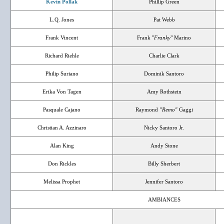
Kevin Pollak
Phillip Green
L.Q. Jones
Pat Webb
Frank Vincent
Frank "
Franky
" Marino
Richard Riehle
Charlie Clark
Philip Suriano
Dominik Santoro
Erika Von Tagen
Amy Rothstein
Pasquale Cajano
Raymond
"Remo"
Gaggi
Christian A. Azzinaro
Nicky Santoro Jr.
Alan King
Andy Stone
Don Rickles
Billy Sherbert
Melissa Prophet
Jennifer Santoro
AMBIANCES