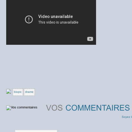
biopic
drame
Soyez l