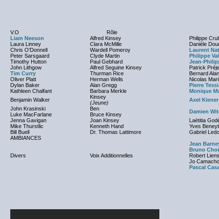
V.O
Rôle
Liam Neeson
Alfred Kinsey
Philippe Cr
Laura Linney
Clara McMille
Danièle Dou
Chris O'Donnell
Wardell Pomeroy
Laurent Nat
Peter Sarsgaard
Clyde Martin
Philippe V
Timothy Hutton
Paul Gebhard
Jean-Phili
John Lithgow
Alfred Seguine Kinsey
Patrick Préj
Tim Curry
Thurman Rice
Bernard Ala
Oliver Platt
Herman Wells
Nicolas Mari
Dylan Baker
Alan Gregg
Pierre Tessi
Kathleen Chalfant
Barbara Merkle
Monique Ma
Kinsey
Benjamin Walker
Axel Kiener
(Jeune)
John Krasinski
Ben
Damien Wit
Luke MacFarlane
Bruce Kinsey
Jenna Gavigan
Joan Kinsey
Laëtitia God
Mike Thurstlic
Kenneth Hand
Yves Beney
Bill Buell
Dr. Thomas Lattimore
Gabriel Led
AMBIANCES
Jean Barne
Bruno Choë
Divers
Voix Additionnelles
Robert Liens
Jo Camach
Pascal Cas