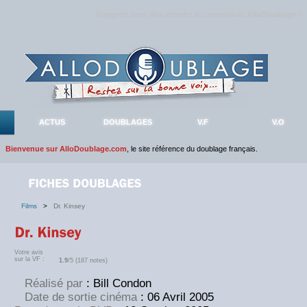
Rejoignez sans plus attendre la communauté
AlloDoublage
!
ACTUS
DOUBLAGES
V.F
V.O
Bienvenue sur AlloDoublage.com
, le site référence du doublage français.
Films
>
Dr. Kinsey
Votre avis
sur la VF :
1.9
/5 (187 notes)
Réalisé par
: Bill Condon
Date de sortie cinéma
: 06 Avril 2005