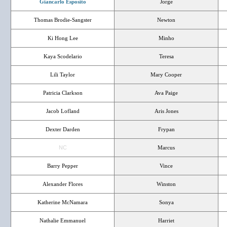
Giancarlo Esposito
Jorge
Thomas Brodie-Sangster
Newton
Ki Hong Lee
Minho
Kaya Scodelario
Teresa
Lili Taylor
Mary Cooper
Patricia Clarkson
Ava Paige
Jacob Lofland
Aris Jones
Dexter Darden
Frypan
NC
Marcus
Barry Pepper
Vince
Alexander Flores
Winston
Katherine McNamara
Sonya
Nathalie Emmanuel
Harriet