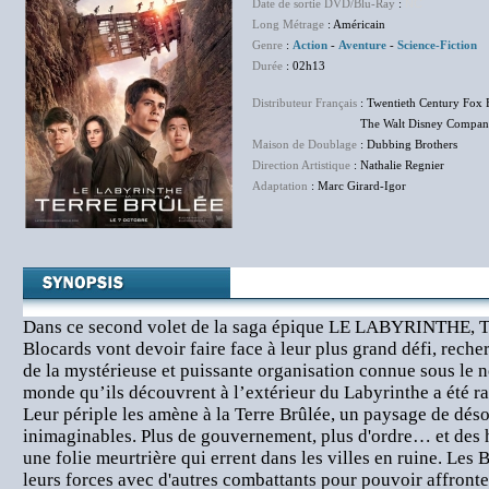
Date de sortie DVD/Blu-Ray
:
NC
Long Métrage
: Américain
Genre
:
Action
-
Aventure
-
Science-Fiction
Durée
: 02h13
Distributeur Français
: Twentieth Century Fox 
The Walt Disney Company F
Maison de Doublage
: Dubbing Brothers
Direction Artistique
: Nathalie Regnier
Adaptation
: Marc Girard-Igor
Dans ce second volet de la saga épique LE LABYRINTHE, Th
Blocards vont devoir faire face à leur plus grand défi, reche
de la mystérieuse et puissante organisation connue sous l
monde qu’ils découvrent à l’extérieur du Labyrinthe a été r
Leur périple les amène à la Terre Brûlée, un paysage de déso
inimaginables. Plus de gouvernement, plus d'ordre… et des 
une folie meurtrière qui errent dans les villes en ruine. Les 
leurs forces avec d'autres combattants pour pouvoir affron