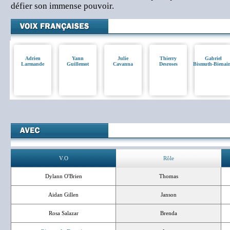
défier son immense pouvoir.
Adrien
Yann
Julie
Thierry
Gabriel
Larmande
Guillemot
Cavanna
Desroses
Bismuth-Bienai
V.O
Rôle
Dylann O'Brien
Thomas
Aidan Gillen
Janson
Rosa Salazar
Brenda