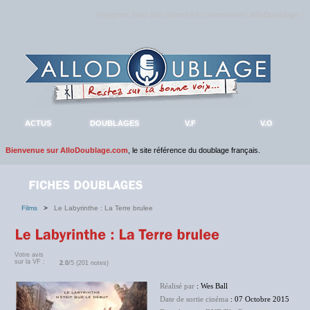
Rejoignez sans plus attendre la communauté
AlloDoublage
!
ACTUS
DOUBLAGES
V.F
V.O
Bienvenue sur AlloDoublage.com
, le site référence du doublage français.
Films
>
Le Labyrinthe : La Terre brulee
Votre avis
sur la VF :
2.0
/5 (201 notes)
Réalisé par
: Wes Ball
Date de sortie cinéma
: 07 Octobre 2015