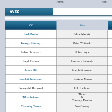
Funtek
Yvon
V.O
Rôle
Josh Brolin
Eddie Mannix
George Clooney
Baird Whitlock
Alden Ehrenreich
Hobie Doyle
Ralph Fiennes
Laurence Laurentz
Jonah Hill
Joseph Silverman
Scarlett Johansson
DeeAnna Moran
Frances McDormand
C. C. Calhoun
Thora
Tilda Swinton
&
Thessaly Thacker
Channing Tatum
Burt Gurney