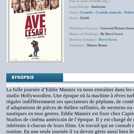
Date de sortie DVD/Blu-Ray
:
NC
Long Métrage
: Américain
Genre
:
Comédie
-
Comédie musicale
-
Polici
Durée
: 01h40
Distributeur Français
: Universal Pictures Inter
Maison de Doublage
: By Hervé Icovic
Direction Artistique
:
Hervé Icovic
Adaptation
: Marion Bessay
La folle journée d’Eddie Mannix va nous entraîner dans les 
studio Hollywoodien. Une époque où la machine à rêves turb
régaler indifféremment ses spectateurs de péplums, de comé
d’adaptations de pièces de théâtre raffinées, de westerns ou 
nautiques en tous genres. Eddie Mannix est fixer chez Capito
Studios de cinéma américain de l’époque. Il y est chargé de 
inhérents à chacun de leurs films. Un travail qui ne connaît ni
routine. En une seule journée il va devoir gérer aussi bien le