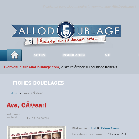
Rejoignez sans plus attendre la communauté
AlloDoublage
!
ACTUS
DOUBLAGES
V.F
Bienvenue sur AlloDoublage.com
, le site référence du doublage français.
Films
>
Ave, CÃ©sar!
Votre avis
sur la VF :
1.7
/5 (163 notes)
Réalisé par
:
Joel
&
Ethan Coen
Date de sortie cinéma
: 17 Février 2016