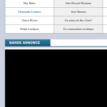
Max Baker
John Howard Hermann
Christophe Lambert
Arne Slessum
Clancy Brown
Un acteur de
Ave, César!
Dolph Lundgren
Un commandant soviétique