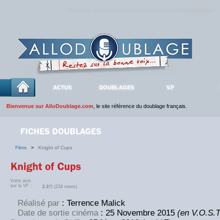
Rejoignez sans plus attendre la communauté
AlloDoublage
!
ACTUS
DOUBLAGES
V.F
Bienvenue sur AlloDoublage.com
, le site référence du doublage français.
Films
>
Knight of Cups
Votre avis
sur la VF :
2.2
/5 (234 notes)
Réalisé par
: Terrence Malick
Date de sortie cinéma
: 25 Novembre 2015
(en V.O.S.T