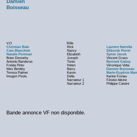
Damien
Boisseau
V.O
Rôle
Christian Bale
Rick
Laurent Natrella
Cate Blanchett
Nancy
Déborah Perret
Natalie Portman
Elizabeth
Sylvie Jacob
Brian Dennehy
Joseph
Vincent Grass
Antonio Banderas
Tonio
Bernard Gabay
Freida Pinto
Helen
Véronique Volta
Wes Bentley
Barry
Damien Boisseau
Teresa Palmer
Karen
Marie-Eugénie Mar
Imogen Poots
Della
Karine Foviau
NC
Narrateur 1
Féodor Atkine
NC
Narrateur 2
Philippe Catoire
Bande annonce VF non disponible.