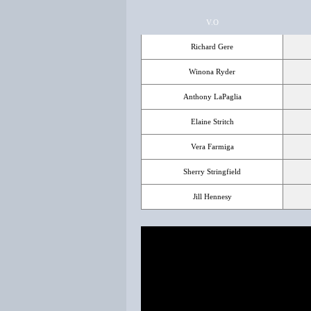
V.O
Richard Gere
Winona Ryder
Anthony LaPaglia
Elaine Stritch
Vera Farmiga
Sherry Stringfield
Jill Hennesy