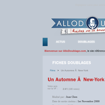
Rejoignez sans plus atte
ACTUS
DOUBLAGES
Bienvenue sur AlloDoublage.com
, le site référen
Films
>
Un Automne Ã New-York
Votre avis
sur la VF :
2.0
/5 (186 notes)
Réalisé par
: Joan Chen
Date de sortie cinéma
: 1er Novembre 2000