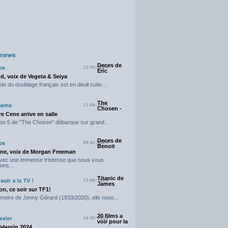
Deces de
22/05/2025
Eric
d, voix de Vegeta & Seiya
e du doublage français est en deuil suite...
The
11/04/2025
Chosen -
e Cene arrive en salle
on 5 de "The Chosen" débarque sur grand...
Deces de
09/01/2025
Benoit
ne, voix de Morgan Freeman
avec une immense tristesse que nous vous
ons...
Titanic de
23/06/2024
James
n, ce soir sur TF1!
moire de Jenny Gérard (1933/2020), elle nous...
20 films a
14/02/2024
voir pour la
Valentin 2024