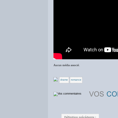
Aucun média associé.
drame
romance
Définition précédente :