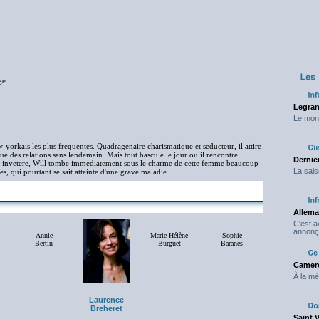
ge
Legran
Le mond
w-yorkais les plus frequentes. Quadragenaire charismatique et seducteur, il attire
que des relations sans lendemain. Mais tout bascule le jour ou il rencontre
Dernier
an invetere, Will tombe immediatement sous le charme de cette femme beaucoup
La sais
tes, qui pourtant se sait atteinte d'une grave maladie.
Allema
C'est 
annonç
Annie
Marie-Hélène
Sophie
Bertin
Burguet
Baranes
Camero
À la mé
Laurence
Breheret
Saint 