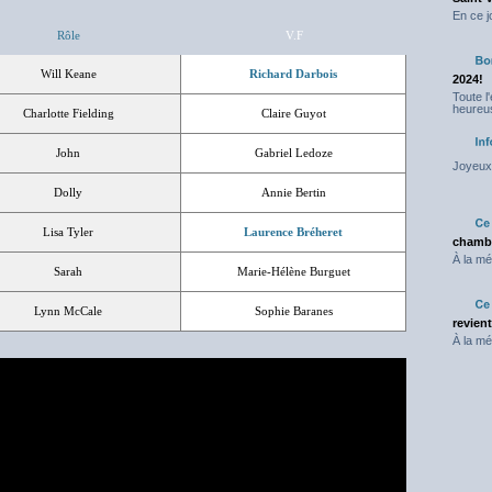
En ce j
Rôle
V.F
Will Keane
Richard Darbois
2024!
Toute l
heureus
Charlotte Fielding
Claire Guyot
John
Gabriel Ledoze
Joyeux 
Dolly
Annie Bertin
Lisa Tyler
Laurence Bréheret
chambr
À la mé
Sarah
Marie-Hélène Burguet
Lynn McCale
Sophie Baranes
revien
À la mé