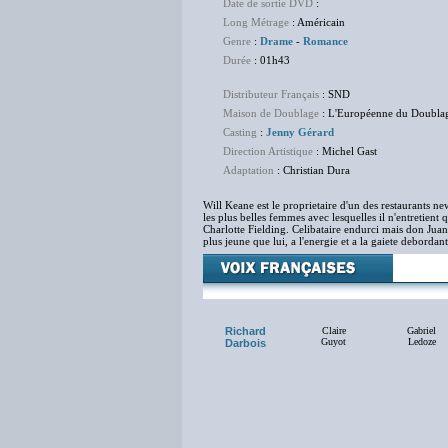
Date de sortie DVD
:
Long Métrage
: Américain
Genre
:
Drame
-
Romance
Durée
: 01h43
Distributeur Français
: SND
Maison de Doublage
: L'Européenne du Doubla
Casting
:
Jenny Gérard
Direction Artistique
: Michel Gast
Adaptation
: Christian Dura
Will Keane est le proprietaire d'un des restaurants ne
les plus belles femmes avec lesquelles il n'entretient 
Charlotte Fielding. Celibataire endurci mais don Ju
plus jeune que lui, a l'energie et a la gaiete debordan
Richard
Claire
Gabriel
Guyot
Ledoze
Darbois