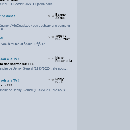
our du 14 Février 2024, Cupidon nous...
Bonne
01/01/2024
Annee
'équipe d'AlloDoublage vous souhaite une bonne et
e...
Joyeux
24/12/2023
Noel 2023
Noël à toutes et à tous! Déjà 12...
Harry
31/10/2023
Potter et la
e des secrets sur TF1
moire de Jenny Gérard (1933/2020), elle nous...
Harry
23/10/2023
Potter
t sur TF1
moire de Jenny Gérard (1933/2020), elle nous...