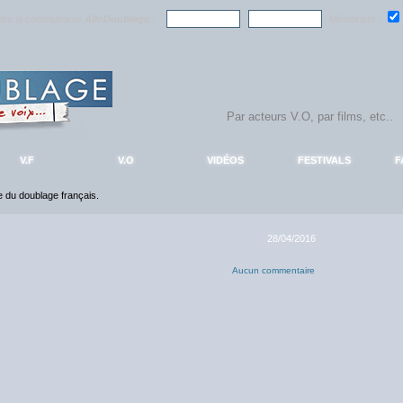
ndre la communauté
AlloDoublage
!
Mémoriser :
V.F
V.O
VIDÉOS
FESTIVALS
F
ce du doublage français.
28/04/2016
Aucun commentaire