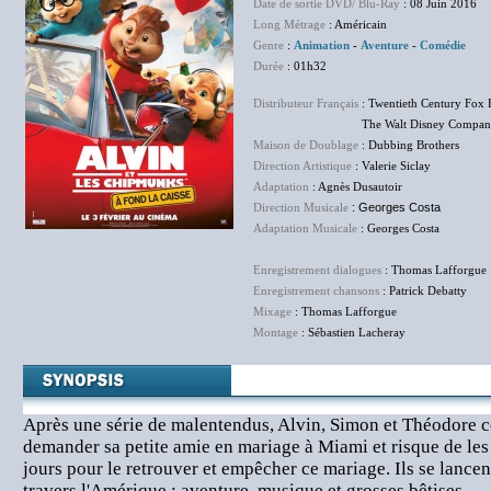
Date de sortie DVD/ Blu-Ray
: 08 Juin 2016
Long Métrage
: Américain
Genre
:
Animation
-
Aventure
-
Comédie
Durée
: 01h32
Distributeur Français
: Twentieth Century Fox 
The Walt Disney Company F
Maison de Doublage
: Dubbing Brothers
Direction Artistique
: Valerie Siclay
Adaptation
: Agnès Dusautoir
Direction Musicale
: Georges Costa
Adaptation Musicale
: Georges Costa
Enregistrement dialogues
: Thomas Lafforgue
Enregistrement chansons
: Patrick Debatty
Mixage
: Thomas Lafforgue
Montage
: Sébastien Lacheray
Après une série de malentendus, Alvin, Simon et Théodore
demander sa petite amie en mariage à Miami et risque de les 
jours pour le retrouver et empêcher ce mariage. Ils se lancen
travers l'Amérique : aventure, musique et grosses bêtises.