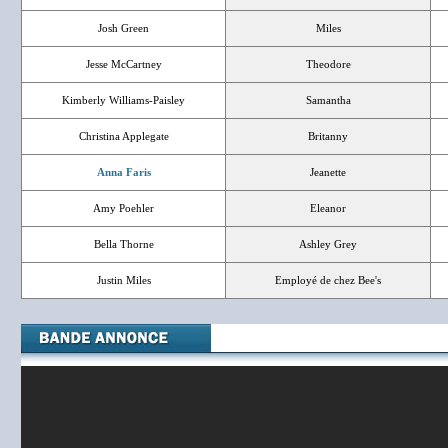
Josh Green
Miles
Jesse McCartney
Theodore
Kimberly Williams-Paisley
Samantha
Christina Applegate
Britanny
Anna Faris
Jeanette
Amy Poehler
Eleanor
Bella Thorne
Ashley Grey
Justin Miles
Employé de chez Bee's