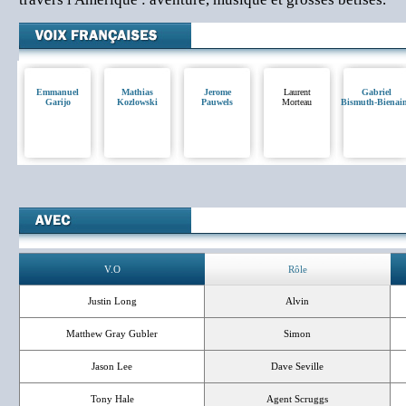
Emmanuel
Mathias
Jerome
Laurent
Gabriel
Garijo
Kozlowski
Pauwels
Morteau
Bismuth-Bienai
V.O
Rôle
Justin Long
Alvin
Matthew Gray Gubler
Simon
Jason Lee
Dave Seville
Tony Hale
Agent Scruggs