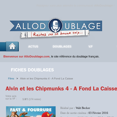
Rejoignez sans plus attendre la communauté
AlloDoublage
!
ACTUS
DOUBLAGES
V.F
Bienvenue sur AlloDoublage.com
, le site référence du doublage français.
Films
>
Alvin et les Chipmunks 4 - A Fond La Caisse
Votre avis
sur la VF :
1.8
/5 (174 notes)
Réalisé par
: Walt Becker
Date de sortie cinéma
: 03 Février 2016