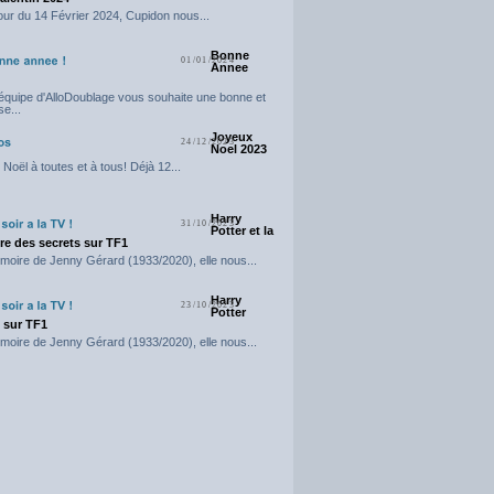
our du 14 Février 2024, Cupidon nous...
Bonne
01/01/2024
Annee
'équipe d'AlloDoublage vous souhaite une bonne et
e...
Joyeux
24/12/2023
Noel 2023
Noël à toutes et à tous! Déjà 12...
Harry
31/10/2023
Potter et la
e des secrets sur TF1
moire de Jenny Gérard (1933/2020), elle nous...
Harry
23/10/2023
Potter
t sur TF1
moire de Jenny Gérard (1933/2020), elle nous...