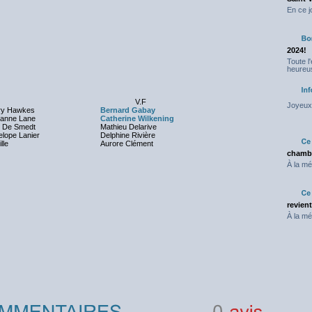
En ce j
2024!
Toute l
heureus
V.F
Joyeux 
ry Hawkes
Bernard Gabay
ianne Lane
Catherine Wilkening
l De Smedt
Mathieu Delarive
lope Lanier
Delphine Rivière
lle
Aurore Clément
chambr
À la mé
revien
À la mé