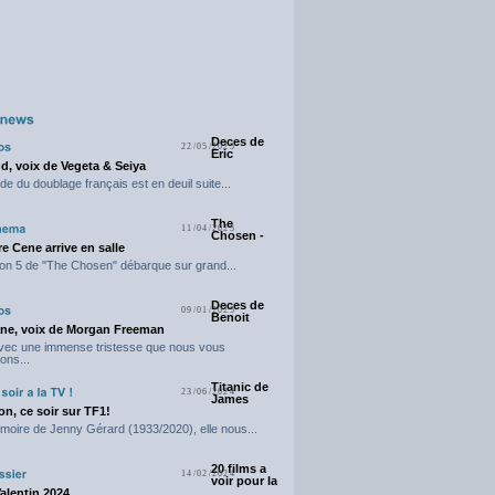
Deces de
22/05/2025
Eric
d, voix de Vegeta & Seiya
e du doublage français est en deuil suite...
The
11/04/2025
Chosen -
e Cene arrive en salle
on 5 de "The Chosen" débarque sur grand...
Deces de
09/01/2025
Benoit
ne, voix de Morgan Freeman
avec une immense tristesse que nous vous
ons...
Titanic de
23/06/2024
James
n, ce soir sur TF1!
moire de Jenny Gérard (1933/2020), elle nous...
20 films a
14/02/2024
voir pour la
Valentin 2024