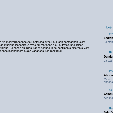
Legran
 l’île méditerranéenne de Pantelleria avec Paul, son compagnon, c’est
Le mond
de musique iconoclaste avec qui Marianne a eu autrefois une liaison,
omplique. Le passé qui ressurgit et beaucoup de sentiments différents vont
ersonne n’échappera à ces vacances très rock’n’roll…
Dernier
La sais
Allema
C'est 
annonç
Camero
À la mé
Saint 