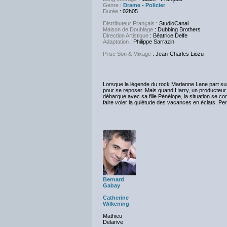
Genre
:
Drame
-
Policier
Durée
: 02h05
Distributeur Français
: StudioCanal
Maison de Doublage
: Dubbing Brothers
Direction Artistique
:
Béatrice Delfe
Adaptation
: Philippe Sarrazin
Prise Son & Mixage
: Jean-Charles Liozu
Lorsque la légende du rock Marianne Lane part sur
pour se reposer. Mais quand Harry, un producteur 
débarque avec sa fille Pénélope, la situation se c
faire voler la quiétude des vacances en éclats. P
Bernard
Gabay
Catherine
Wilkening
Mathieu
Delarive