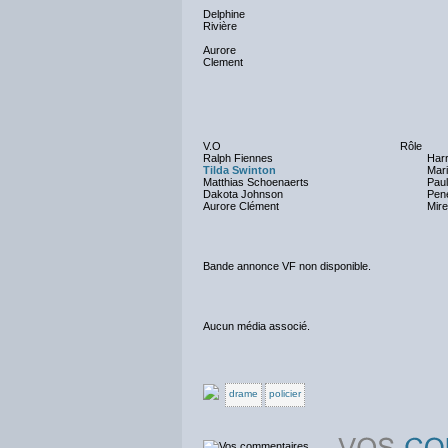
Delphine
Rivière
Aurore
Clement
V.O
Rôle
Ralph Fiennes
Har
Tilda Swinton
Mar
Matthias Schoenaerts
Pau
Dakota Johnson
Pene
Aurore Clément
Mirei
Bande annonce VF non disponible.
Aucun média associé.
drame
policier