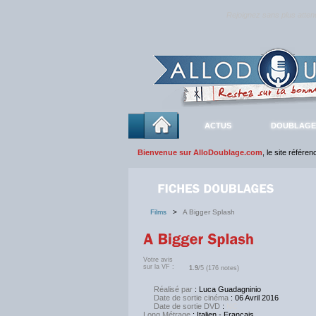
Rejoignez sans plus atte
ACTUS
DOUBLAGE
Bienvenue sur AlloDoublage.com
, le site référe
Films
>
A Bigger Splash
Votre avis
sur la VF :
1.9
/5 (176 notes)
Réalisé par
: Luca Guadagninio
Date de sortie cinéma
: 06 Avril 2016
Date de sortie DVD
:
NC
Long Métrage
: Italien - Français