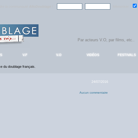
ndre la communauté
AlloDoublage
!
Mémoriser :
S
V.F
V.O
VIDÉOS
FESTIVALS
nce du doublage français.
24/07/2016
Aucun commentaire