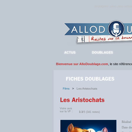
Rejoignez sans plus atte
ACTUS
DOUBLAGES
Bienvenue sur AlloDoublage.com
, le site référen
Films
>
Les Aristochats
Votre avis
sur la VF :
3.3
/5 (341 notes)
Réalisé
Date de