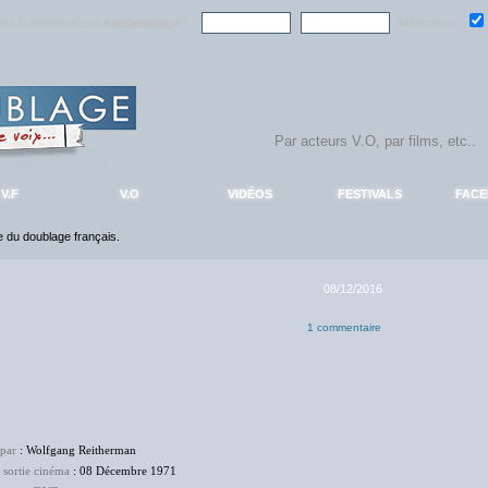
ndre la communauté
AlloDoublage
!
Mémoriser :
V.F
V.O
VIDÉOS
FESTIVALS
FAC
ce du doublage français.
08/12/2016
1 commentaire
 par
: Wolfgang Reitherman
 sortie cinéma
: 08 Décembre 1971