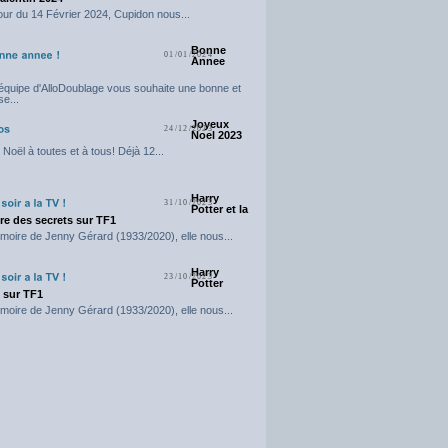
our du 14 Février 2024, Cupidon nous...
Bonne
01/01/2024
Annee
'équipe d'AlloDoublage vous souhaite une bonne et
e...
Joyeux
24/12/2023
Noel 2023
Noël à toutes et à tous! Déjà 12...
Harry
31/10/2023
Potter et la
e des secrets sur TF1
moire de Jenny Gérard (1933/2020), elle nous...
Harry
23/10/2023
Potter
t sur TF1
moire de Jenny Gérard (1933/2020), elle nous...