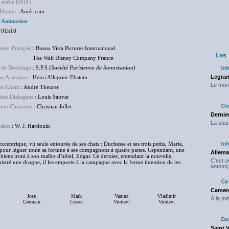
e sortie DVD
:
NC
étrage
: Américain
:
Animation
 01h18
uteur Français
: Buena Vista Pictures International
Walt Disney Company France
 de Doublage
: S.P.S
(Société Parisienne de Sonorisation)
Legran
on Artistique
: Henri Allegrier-Ebstein
Le mond
on Chant
: André Theurer
ion Dialogues
: Louis Sauvat
tion Chansons
: Christian Jollet
Dernier
La sais
sion
: W. J. Hardouin
entrique, vit seule entourée de ses chats : Duchesse et ses trois petits, Marie,
e pour léguer toute sa fortune à ses compagnons à quatre pattes. Cependant, une
Allema
 biens iront à son maître d'hôtel, Edgar. Ce dernier, entendant la nouvelle,
C'est 
nistré une drogue, il les emporte à la campagne avec la ferme intention de les
annonç
Camero
José
Mark
Vanina
Vladimir
À la mé
Germain
Lesser
Vinitzvi
Vinitzvi
Saint 