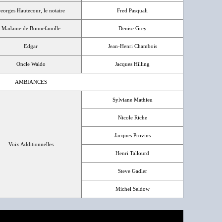
eorges Hautecour, le notaire
Fred Pasquali
Madame de Bonnefamille
Denise Grey
Edgar
Jean-Henri Chambois
Oncle Waldo
Jacques Hilling
AMBIANCES
Sylviane Mathieu
Nicole Riche
Jacques Provins
Voix Additionnelles
Henri Tallourd
Steve Gadler
Michel Seldow