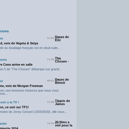
Deces de
22/05/2025
Eric
d, voix de Vegeta & Seiya
e du doublage français est en deuil suite...
The
11/04/2025
Chosen -
e Cene arrive en salle
on 5 de "The Chosen" débarque sur grand...
Deces de
09/01/2025
Benoit
ne, voix de Morgan Freeman
avec une immense tristesse que nous vous
ons...
Titanic de
23/06/2024
James
n, ce soir sur TF1!
moire de Jenny Gérard (1933/2020), elle nous...
20 films a
14/02/2024
voir pour la
Valentin 2024