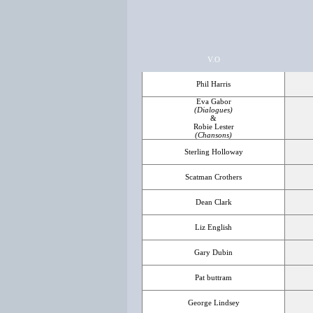
V.O
Phil Harris
Eva Gabor
(Dialogues)
&
Robie Lester
(Chansons)
Sterling Holloway
Scatman Crothers
Dean Clark
Liz English
Gary Dubin
Pat buttram
George Lindsey