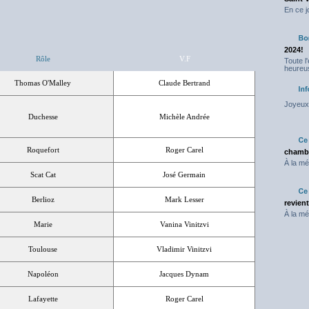
En ce j
2024!
Rôle
V.F
Toute l
heureus
Thomas O'Malley
Claude Bertrand
Joyeux 
Duchesse
Michèle Andrée
Roquefort
Roger Carel
chambr
À la mé
Scat Cat
José Germain
Berlioz
Mark Lesser
revien
À la mé
Marie
Vanina Vinitzvi
Toulouse
Vladimir Vinitzvi
Napoléon
Jacques Dynam
Lafayette
Roger Carel