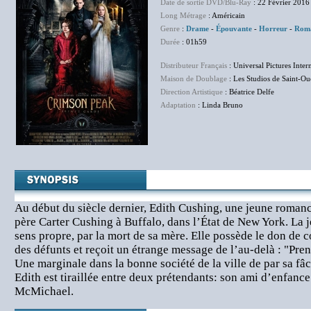
Date de sortie DVD/Blu-Ray
: 22 Février 2016
Long Métrage
: Américain
Genre
:
Drame
-
Épouvante
-
Horreur
-
Rom
Durée
: 01h59
Distributeur Français
: Universal Pictures Inter
Maison de Doublage
: Les Studios de Saint-O
Direction Artistique
: Béatrice Delfe
Adaptation
: Linda Bruno
Au début du siècle dernier, Edith Cushing, une jeune romanc
père Carter Cushing à Buffalo, dans l’État de New York. La 
sens propre, par la mort de sa mère. Elle possède le don de
des défunts et reçoit un étrange message de l’au-delà : "Pre
Une marginale dans la bonne société de la ville de par sa fâ
Edith est tiraillée entre deux prétendants: son ami d’enfance
McMichael.