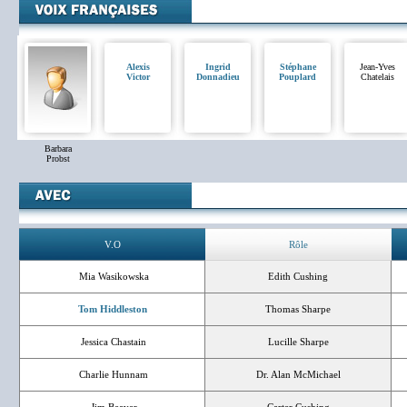
Alexis
Ingrid
Stéphane
Jean-Yves
Victor
Donnadieu
Pouplard
Chatelais
Barbara
Probst
V.O
Rôle
Mia Wasikowska
Edith Cushing
Tom Hiddleston
Thomas Sharpe
Jessica Chastain
Lucille Sharpe
Charlie Hunnam
Dr. Alan McMichael