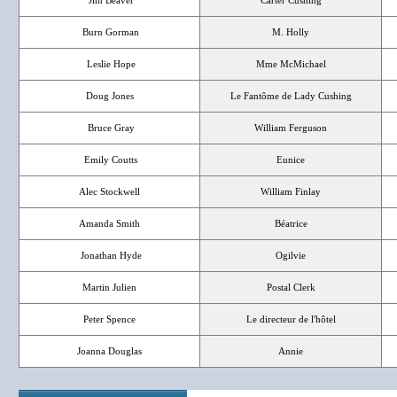
Jim Beaver
Carter Cushing
Burn Gorman
M. Holly
Leslie Hope
Mme McMichael
Doug Jones
Le Fantôme de Lady Cushing
Bruce Gray
William Ferguson
Emily Coutts
Eunice
Alec Stockwell
William Finlay
Amanda Smith
Béatrice
Jonathan Hyde
Ogilvie
Martin Julien
Postal Clerk
Peter Spence
Le directeur de l'hôtel
Joanna Douglas
Annie