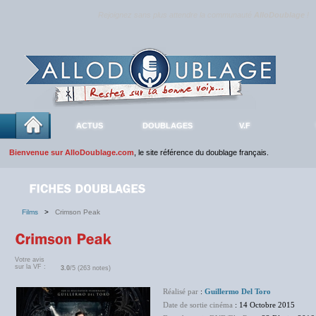
Rejoignez sans plus attendre la communauté
AlloDoublage
!
ACTUS
DOUBLAGES
V.F
Bienvenue sur AlloDoublage.com
, le site référence du doublage français.
Films
>
Crimson Peak
Votre avis
sur la VF :
3.0
/5 (263 notes)
Réalisé par
:
Guillermo Del Toro
Date de sortie cinéma
: 14 Octobre 2015