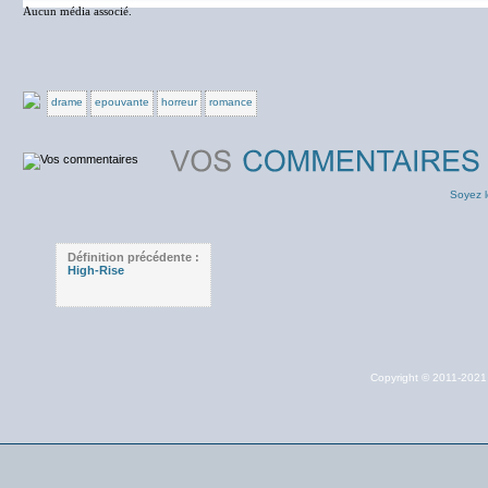
Aucun média associé.
drame
epouvante
horreur
romance
Soyez l
Définition précédente :
High-Rise
Copyright © 2011-202