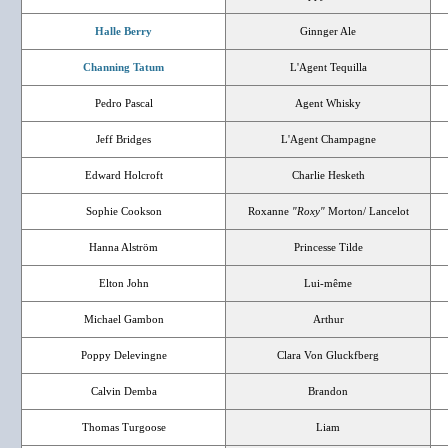
Halle Berry
Ginnger Ale
Channing Tatum
L'Agent Tequilla
Pedro Pascal
Agent Whisky
Jeff Bridges
L'Agent Champagne
Edward Holcroft
Charlie Hesketh
Sophie Cookson
Roxanne
"Roxy"
Morton/ Lancelot
Hanna Alström
Princesse Tilde
Elton John
Lui-même
Michael Gambon
Arthur
Poppy Delevingne
Clara Von Gluckfberg
Calvin Demba
Brandon
Thomas Turgoose
Liam