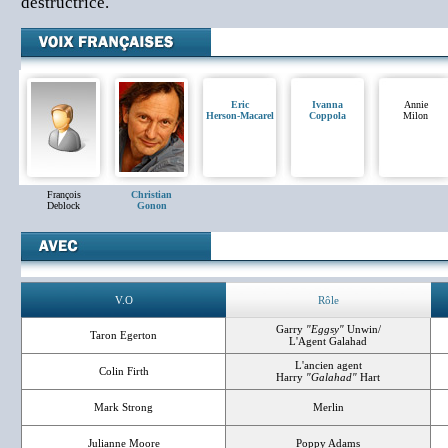
destructrice.
Eric
Ivanna
Annie
Herson-Macarel
Coppola
Milon
François
Christian
Deblock
Gonon
V.O
Rôle
Garry
"Eggsy"
Unwin/
Taron Egerton
L'Agent Galahad
L'ancien agent
Colin Firth
Harry
"Galahad"
Hart
Mark Strong
Merlin
Julianne Moore
Poppy Adams