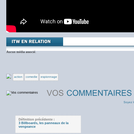
Aucun média associé.
action
comedie
espionnage
Soyez l
Définition précédente :
3 Billboards, les panneaux de la
vengeance