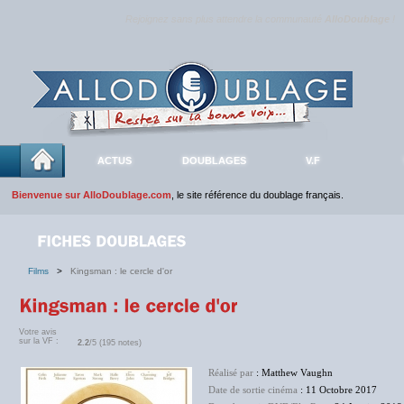
Rejoignez sans plus attendre la communauté
AlloDoublage
!
ACTUS
DOUBLAGES
V.F
Bienvenue sur AlloDoublage.com
, le site référence du doublage français.
Films
>
Kingsman : le cercle d'or
Votre avis
sur la VF :
2.2
/5 (195 notes)
Réalisé par
: Matthew Vaughn
Date de sortie cinéma
: 11 Octobre 2017