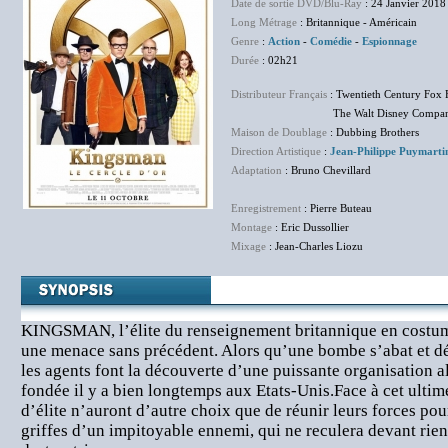
Date de sortie DVD/Blu-Ray
: 24 Janvier 2018
Long Métrage
: Britannique - Américain
Genre
:
Action
-
Comédie
-
Espionnage
Durée
: 02h21
Distributeur Français
: Twentieth Century Fox 
The Walt Disney Company F
Maison de Doublage
: Dubbing Brothers
Direction Artistique
:
Jean-Philippe Puymarti
Adaptation
: Bruno Chevillard
Enregistrement
: Pierre Buteau
Montage
: Eric Dussollier
Mixage
: Jean-Charles Liozu
KINGSMAN, l’élite du renseignement britannique en costume 
une menace sans précédent. Alors qu’une bombe s’abat et dét
les agents font la découverte d’une puissante organisation 
fondée il y a bien longtemps aux Etats-Unis.Face à cet ultim
d’élite n’auront d’autre choix que de réunir leurs forces po
griffes d’un impitoyable ennemi, qui ne reculera devant rien