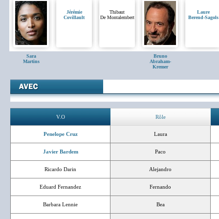
Jérémie
Thibaut
Laure
Covillault
De Montalembert
Berend-Sagols
Sara
Bruno
Martins
Abraham-
Kremer
V.O
Rôle
Penelope Cruz
Laura
Javier Bardem
Paco
Ricardo Darin
Alejandro
Eduard Fernandez
Fernando
Barbara Lennie
Bea