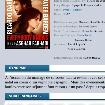
Date de sortie DVD/Blu-Ray
: 31 Octobre 201
Long Métrage
: Espagnol - Français - Italien
Genre
:
Drame
-
Thriller
Durée
: 02h12
Distributeur Français
: Memento Films Distribu
Maison de Doublage
: By Hervé Icovic
Studio d'enregistrement
: Deluxe Media Paris
Direction Artistique
:
Hervé Icovic
Ouahiba Djema
Adaptation
: Pascal Strippoli
Nelson Calderon
Enregistrement & Mixage
:
Marim Hoxha
A l’occasion du mariage de sa soeur, Laura revient avec ses 
natal au coeur d’un vignoble espagnol. Mais des évènement
bouleverser son séjour et font ressurgir un passé depuis tro