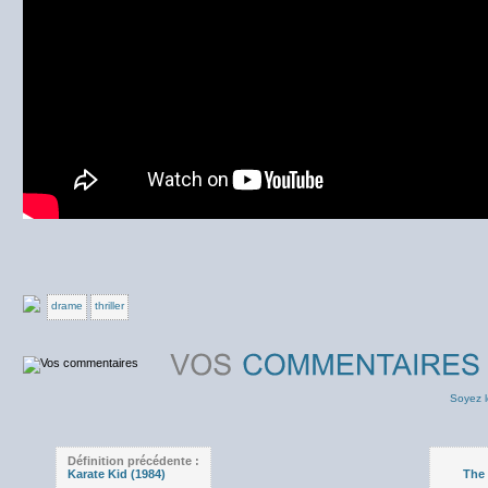
drame
thriller
Soyez l
Définition précédente :
Karate Kid (1984)
The 