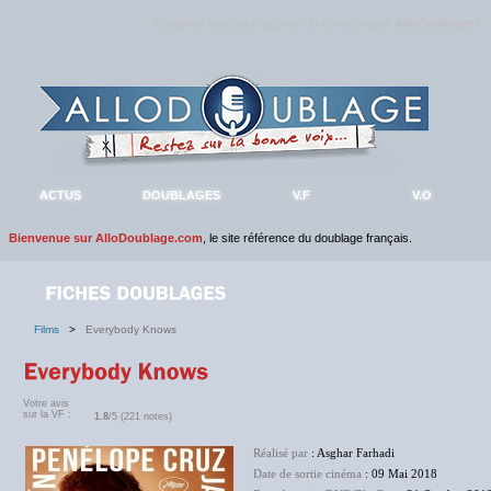
Rejoignez sans plus attendre la communauté
AlloDoublage
!
ACTUS
DOUBLAGES
V.F
V.O
Bienvenue sur AlloDoublage.com
, le site référence du doublage français.
Films
>
Everybody Knows
Votre avis
sur la VF :
1.8
/5 (221 notes)
Réalisé par
: Asghar Farhadi
Date de sortie cinéma
: 09 Mai 2018