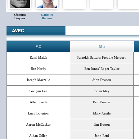
Sébastien
Gauthier
Desjours
Battoue
V.O
Rôle
Rami Malek
Farrokh Bulsara/ Freddie Mercury
Ben Hardy
Ben Jones/ Roger Taylor
Joseph Mazzello
John Deacon
Gwilym Lee
Brian May
Allen Leech
Paul Prenter
Lucy Boynton
Mary Austin
Aaron McCusker
Jim Hutton
Aidan Gillen
John Reid