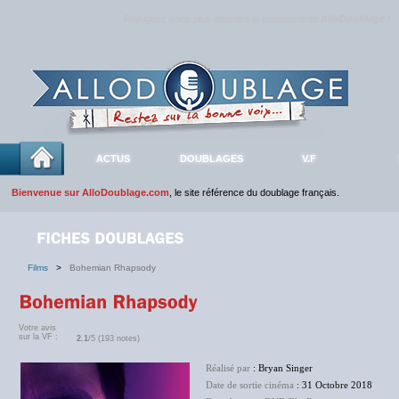
Rejoignez sans plus attendre la communauté
AlloDoublage
!
ACTUS
DOUBLAGES
V.F
Bienvenue sur AlloDoublage.com
, le site référence du doublage français.
Films
>
Bohemian Rhapsody
Votre avis
sur la VF :
2.1
/5 (193 notes)
Réalisé par
: Bryan Singer
Date de sortie cinéma
: 31 Octobre 2018