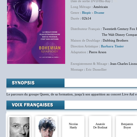
Date de sortie DVD/Blu-Ray
:
NC
Long Métrage
: Américain
Genre
:
Biopic
-
Drame
Durée
: 02h14
Distributeur Français
: Twentieth Century Fox 
The Walt Disney Company F
Maison de Doublage
: Dubbing Brothers
Direction Artistique
:
Barbara Tissier
Adaptation
: Pierre Arson
Enregistrement & Mixage
: Jean-Charles Liozu
Montage
:
Eric Dussollier
Le parcours du groupe Queen, de sa formation, jusqu'à son apparition au concert Live Aid 
Nicolas
Anatole
Benjamin
Hardy
De Bodinat
Boyer