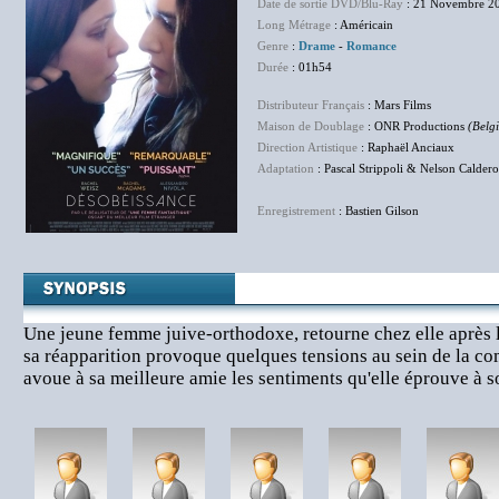
Date de sortie DVD/Blu-Ray
: 21 Novembre 2
Long Métrage
: Américain
Genre
:
Drame
-
Romance
Durée
: 01h54
Distributeur Français
: Mars Films
Maison de Doublage
: ONR Productions
(Belg
Direction Artistique
: Raphaël Anciaux
Adaptation
: Pascal Strippoli & Nelson Calder
Enregistrement
: Bastien Gilson
Une jeune femme juive-orthodoxe, retourne chez elle après 
sa réapparition provoque quelques tensions au sein de la c
avoue à sa meilleure amie les sentiments qu'elle éprouve à so