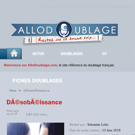
Rejoignez sans plus attendre la communauté
AlloDoublage
!
ACTUS
DOUBLAGES
V.F
Bienvenue sur AlloDoublage.com
, le site référence du doublage français.
Films
>
DÃ©sobÃ©issance
Votre avis
sur la VF :
1.8
/5 (146 notes)
Réalisé par
: Sebastián Lelio
Date de sortie cinéma
: 13 Juin 2018