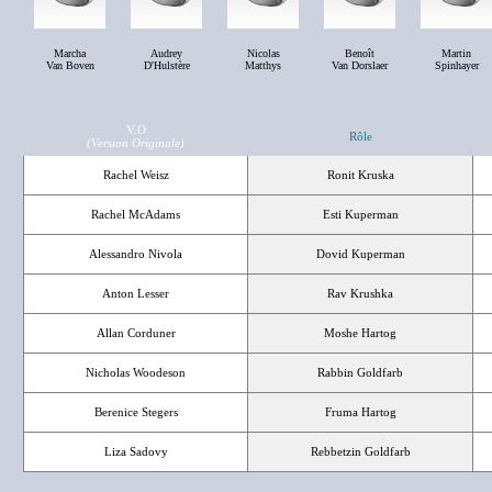
Marcha
Audrey
Nicolas
Benoît
Martin
Van Boven
D'Hulstère
Matthys
Van Dorslaer
Spinhayer
V.O
Rôle
(Version Originale)
Rachel Weisz
Ronit Kruska
Rachel McAdams
Esti Kuperman
Alessandro Nivola
Dovid Kuperman
Anton Lesser
Rav Krushka
Allan Corduner
Moshe Hartog
Nicholas Woodeson
Rabbin Goldfarb
Berenice Stegers
Fruma Hartog
Liza Sadovy
Rebbetzin Goldfarb