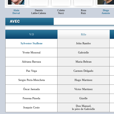
Alain
Daniela
Colette
Rosa
Diego
Dorval
Labbe-Cabrera
Nucci
Ruiz
Asensio
V.O
Rôle
Sylvester Stallone
John Rambo
Yvette Monreal
Gabrielle
Adriana Barraza
Maria Beltran
Paz Vega
Carmen Delgado
Sergio Peris-Mencheta
Hugo Martinez
Óscar Jaenada
Victor Martinez
Fenessa Pineda
Gizelle
Don Manuel,
Joaquin Cosio
le père de Gabrielle