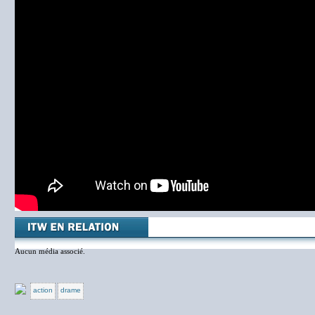
Aucun média associé.
action
drame