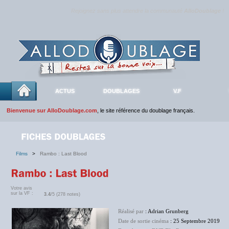
Rejoignez sans plus attendre la communauté
AlloDoublage
!
ACTUS
DOUBLAGES
V.F
Bienvenue sur AlloDoublage.com
, le site référence du doublage français.
Films
>
Rambo : Last Blood
Votre avis
sur la VF :
3.4
/5 (278 notes)
Réalisé par
: Adrian Grunberg
Date de sortie cinéma
: 25 Septembre 2019