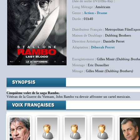
Date de sortie DVD/Blu-Ray
:
NC
Long Métrage
: Américain
Genre
:
Action
-
Drame
Durée
: 01h40
Distributeur Français
: Metropolitan FilmExpor
Maison de Doublage
: Dubbing Brothers
Direction Artistique
: Danielle Perret
Adaptation
:
Déborah Perret
Enregistrement
: Gilles Missir
(Dubbing Brothe
Montage
: Eric Dussollier
Mixage
: Gilles Missir
(Dubbing Brothers)
Cinquième volet de la saga Rambo.
Vétéran de la Guerre du Vietnam, John Rambo va devoir affronter un cartel mexicain.