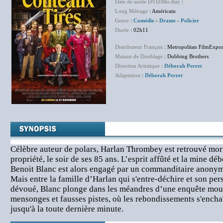
Date de sortie DVD/Blu-Ray
:
NC
Long Métrage
: Américain
Genre
:
Comédie
-
Drame
-
Policier
Durée
: 02h11
Distributeur Français
: Metropolitan FilmExpor
Maison de Doublage
: Dubbing Brothers
Direction Artistique
:
Déborah Perret
Adaptation
:
Déborah Perret
Célèbre auteur de polars, Harlan Thrombey est retrouvé mo
propriété, le soir de ses 85 ans. L’esprit affûté et la mine dé
Benoit Blanc est alors engagé par un commanditaire anonyme 
Mais entre la famille d’Harlan qui s'entre-déchire et son pers
dévoué, Blanc plonge dans les méandres d’une enquête mo
mensonges et fausses pistes, où les rebondissements s'encha
jusqu'à la toute dernière minute.