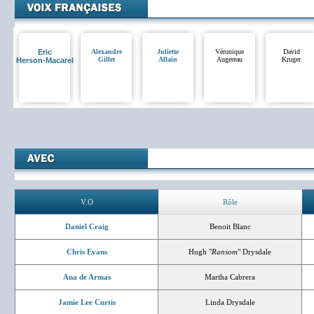
Eric
Alexandre
Juliette
Véronique
David
Gillet
Allain
Augereau
Kruger
Herson-Macarel
V.O
Rôle
Daniel Craig
Benoit Blanc
Chris Evans
Hugh "
Ransom
" Drysdale
Ana de Armas
Martha Cabrera
Jamie Lee Curtis
Linda Drysdale