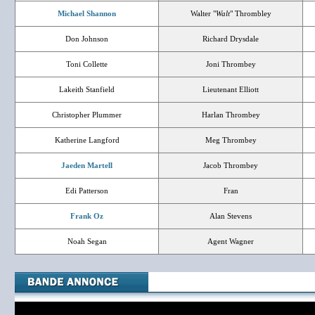
Michael Shannon
Walter "
Walt
" Thrombley
Don Johnson
Richard Drysdale
Toni Collette
Joni Thrombey
Lakeith Stanfield
Lieutenant Elliott
Christopher Plummer
Harlan Thrombey
Katherine Langford
Meg Thrombey
Jaeden Martell
Jacob Thrombey
Edi Patterson
Fran
Frank Oz
Alan Stevens
Noah Segan
Agent Wagner