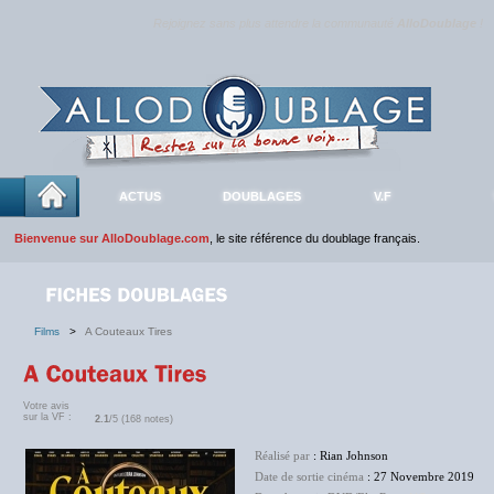
Rejoignez sans plus attendre la communauté
AlloDoublage
!
ACTUS
DOUBLAGES
V.F
Bienvenue sur AlloDoublage.com
, le site référence du doublage français.
Films
>
A Couteaux Tires
Votre avis
sur la VF :
2.1
/5 (168 notes)
Réalisé par
: Rian Johnson
Date de sortie cinéma
: 27 Novembre 2019