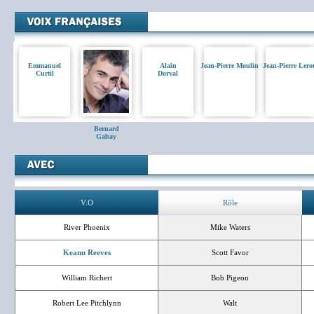
Emmanuel
Alain
Jean-Pierre Moulin
Jean-Pierre Lero
Curtil
Dorval
Bernard
Gabay
V.O
Rôle
River Phoenix
Mike Waters
Keanu Reeves
Scott Favor
William Richert
Bob Pigeon
Robert Lee Pitchlynn
Walt