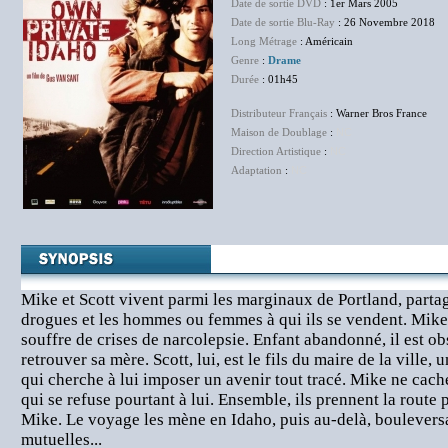
Date de sortie DVD
: 1er Mars 2005
Date de sortie Blu-Ray
: 26 Novembre 2018
Long Métrage
: Américain
Genre
:
Drame
Durée
: 01h45
Distributeur Français
: Warner Bros France
Maison de Doublage
:
NC
Direction Artistique
:
NC
Adaptation
:
NC
Mike et Scott vivent parmi les marginaux de Portland, partage
drogues et les hommes ou femmes à qui ils se vendent. Mike 
souffre de crises de narcolepsie. Enfant abandonné, il est ob
retrouver sa mère. Scott, lui, est le fils du maire de la ville,
qui cherche à lui imposer un avenir tout tracé. Mike ne cach
qui se refuse pourtant à lui. Ensemble, ils prennent la route
Mike. Le voyage les mène en Idaho, puis au-delà, bouleversa
mutuelles...