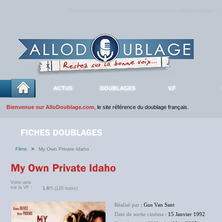
Rejoignez sans plus attendre la communauté
AlloDoublage
!
ACTUS
DOUBLAGES
V.F
Bienvenue sur AlloDoublage.com
, le site référence du doublage français.
Films
>
My Own Private Idaho
Votre avis
sur la VF :
1.8
/5 (120 notes)
Réalisé par
: Gus Van Sant
Date de sortie cinéma
: 15 Janvier 1992