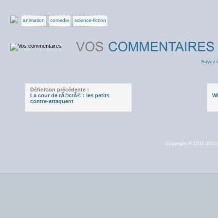
animation
comedie
science-fiction
Soyez l
Définition précédente :
La cour de rÃ©crÃ© : les petits
Wi
contre-attaquent
Copyright © 2011-202