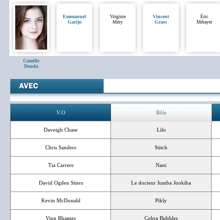
Emmanuel
Virginie
Vincent
Éric
Garijo
Méry
Grass
Métayer
Camille
Donda
V.O
Rôle
Daveigh Chase
Lilo
Chris Sanders
Stitch
Tia Carrere
Nani
David Ogden Stiers
Le docteur Jumba Jookiba
Kevin McDonald
Pikly
Ving Rhames
Cobra Bubbles