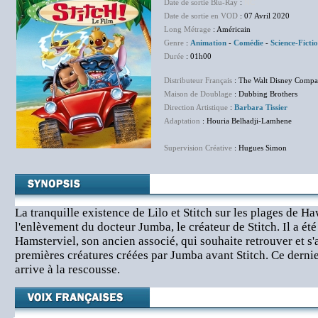
Date de sortie Blu-Ray
:
NC
Date de sortie en VOD
: 07 Avril 2020
Long Métrage
: Américain
Genre
:
Animation
-
Comédie
-
Science-Ficti
Durée
: 01h00
Distributeur Français
: The Walt Disney Compa
Maison de Doublage
: Dubbing Brothers
Direction Artistique
:
Barbara Tissier
Adaptation
: Houria Belhadji-Lamhene
Supervision Créative
: Hugues Simon
La tranquille existence de Lilo et Stitch sur les plages de Ha
l'enlèvement du docteur Jumba, le créateur de Stitch. Il a é
Hamsterviel, son ancien associé, qui souhaite retrouver et s'
premières créatures créées par Jumba avant Stitch. Ce dernie
arrive à la rescousse.