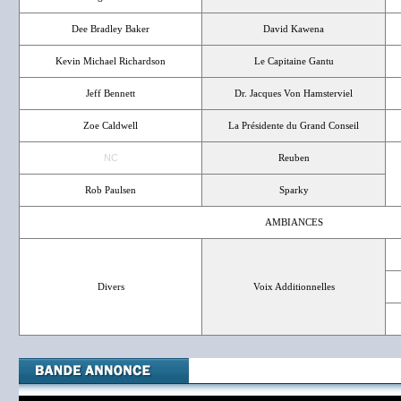
Dee Bradley Baker
David Kawena
Kevin Michael Richardson
Le Capitaine Gantu
Jeff Bennett
Dr. Jacques Von Hamsterviel
Zoe Caldwell
La Présidente du Grand Conseil
NC
Reuben
Rob Paulsen
Sparky
AMBIANCES
Divers
Voix Additionnelles