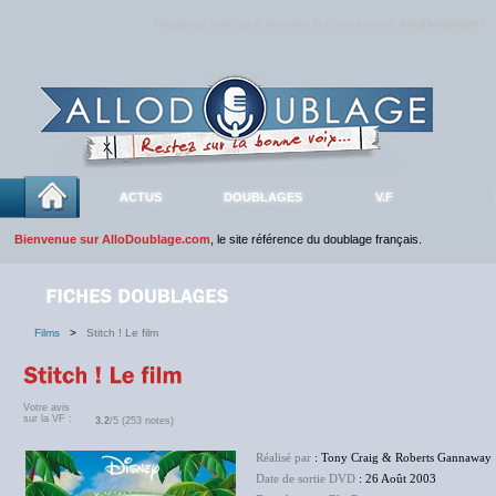
Rejoignez sans plus attendre la communauté
AlloDoublage
!
ACTUS
DOUBLAGES
V.F
Bienvenue sur AlloDoublage.com
, le site référence du doublage français.
Films
>
Stitch ! Le film
Votre avis
sur la VF :
3.2
/5 (253 notes)
Réalisé par
: Tony Craig & Roberts Gannaway
Date de sortie DVD
: 26 Août 2003