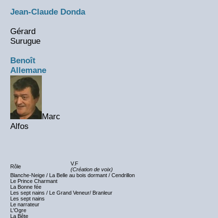
Jean-Claude Donda
Gérard
Surugue
Benoît
Allemane
Marc
Alfos
V.F
Rôle
(Création de voix)
Blanche-Neige / La Belle au bois dormant / Cendrillon
Le Prince Charmant
La Bonne fée
Les sept nains / Le Grand Veneur/ Branleur
Les sept nains
Le narrateur
L'Ogre
La Bête