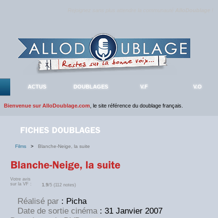
Rejoignez sans plus attendre la communauté
AlloDoublage
!
ACTUS
DOUBLAGES
V.F
V.O
Bienvenue sur AlloDoublage.com
, le site référence du doublage français.
Films
>
Blanche-Neige, la suite
Votre avis
sur la VF :
1.9
/5 (112 notes)
Réalisé par
: Picha
Date de sortie cinéma
: 31 Janvier 2007