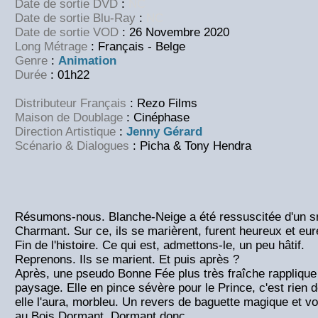
Date de sortie DVD
:
NC
Date de sortie Blu-Ray
:
NC
Date de sortie VOD
: 26 Novembre 2020
Long Métrage
: Français - Belge
Genre
:
Animation
Durée
: 01h22
Distributeur Français
: Rezo Films
Maison de Doublage
: Cinéphase
Direction Artistique
:
Jenny Gérard
Scénario & Dialogues
: Picha & Tony Hendra
Résumons-nous. Blanche-Neige a été ressuscitée d'un s
Charmant. Sur ce, ils se marièrent, furent heureux et eu
Fin de l'histoire. Ce qui est, admettons-le, un peu hâtif.
Reprenons. Ils se marient. Et puis après ?
Après, une pseudo Bonne Fée plus très fraîche rapplique
paysage. Elle en pince sévère pour le Prince, c'est rien de
elle l'aura, morbleu. Un revers de baguette magique et voi
au Bois Dormant. Dormant donc.