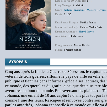
Date de sortie DVD/Blu-Ray
:
NC
Long Métrage
: Américain
Genre
:
Action
-
Aventure
-
Western
-
Drame
Durée
: 01h50
Distributeur Français
: Netflix France
Maison de Doublage
: Deluxe Media Paris
Direction Artistique
:
Hervé Icovic
Adaptation
: Linda Bruno
Enregistrement
: Marim Hoxha
Mixage
: Marim Hoxha
Cinq ans après la fin de la Guerre de Sécession, le capitaine
vétéran de trois guerres, sillonne le pays de ville en ville en
publique et tient les gens informés, grâce à ses lectures, des
ce monde, des querelles du gratin, ainsi que des plus terribl
aventures du bout du monde. En traversant les plaines du Tex
Johanna, une enfant de 10 ans capturée 6 ans plus tôt par la
comme l’une des leurs. Rescapée et renvoyée contre son gré 
par les autorités, Johanna est hostile à ce monde qu’elle va 