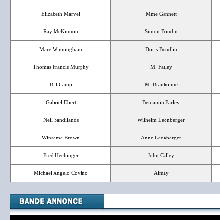
Elizabeth Marvel
Mme Gannett
Ray McKinnon
Simon Boudin
Mare Winningham
Doris Boudlin
Thomas Francis Murphy
M. Farley
Bill Camp
M. Branholme
Gabriel Ebert
Benjamin Farley
Neil Sandilands
Wilhelm Leonberger
Winsome Brown
Anne Leonberger
Fred Hechinger
John Calley
Michael Angelo Covino
Almay