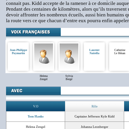
connait pas. Kidd accepte de la ramener à ce domicile auquel 
Pendant des centaines de kilomètres, alors qu’ils traversent u
devoir affronter les nombreux écueils, aussi bien humains q
la route vers ce que chacun d’entre eux pourra enfin appeler
Jean-Philippe
Laurent
Catherine
Puymartin
Natrella
Le Hénan
Helena
Sylvia
Zengel
Bergé
V.O
Rôle
Tom Hanks
Capitaine Jefferson Kyle Kidd
Helena Zengel
Johanna Leonberger