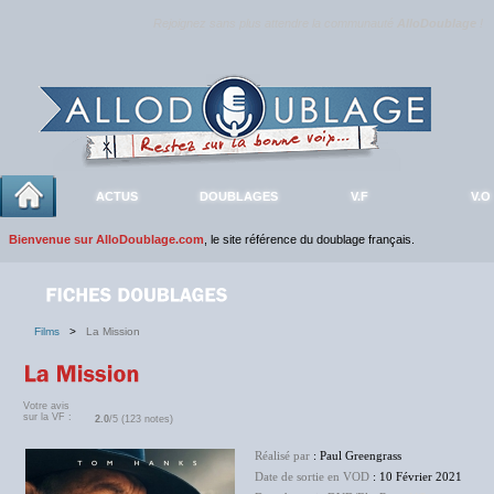
Rejoignez sans plus attendre la communauté
AlloDoublage
!
ACTUS
DOUBLAGES
V.F
V.O
Bienvenue sur AlloDoublage.com
, le site référence du doublage français.
Films
>
La Mission
Votre avis
sur la VF :
2.0
/5 (123 notes)
Réalisé par
: Paul Greengrass
Date de sortie en VOD
: 10 Février 2021