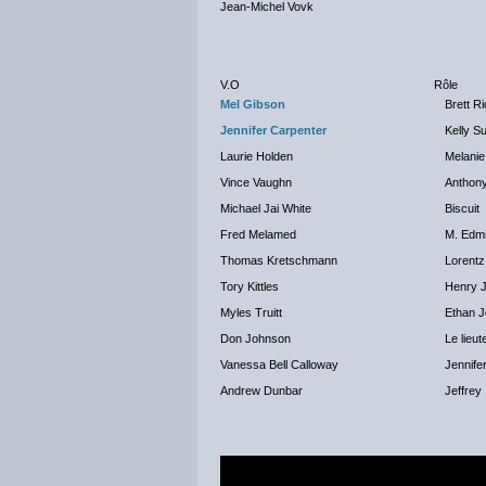
Jean-Michel Vovk
V.O
Rôle
Mel Gibson
Brett R
Jennifer Carpenter
Kelly 
Laurie Holden
Melani
Vince Vaughn
Anthony
Michael Jai White
Biscuit
Fred Melamed
M. Edm
Thomas Kretschmann
Lorent
Tory Kittles
Henry 
Myles Truitt
Ethan 
Don Johnson
Le lieut
Vanessa Bell Calloway
Jennife
Andrew Dunbar
Jeffrey