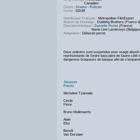
Canadien
Genre
:
Drame
-
Policier
Durée
: 02h38
Distributeur Français
: Metropolitan FilmExport
Maison de Doublage
: Dubbing Brothers
(France &
Direction Artistique
:
Danielle Perret
(France)
Marie-Line Landerwyn
(Belgiqu
Adaptation
: Déborah perret
Deux policiers sont suspendus pour usage abusif d
représentants de l’ordre basculent de l’autre côté d
dangereux braqueurs de banque afin de s’emparer d
Jacques
Frantz
Micheline Tziamalis
Cécile
Florin
Bruno Mullenaerts
Alain
Eloy
Benoît
Van Dorslaer