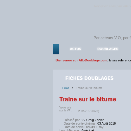
Rejoignez sans plus atte
ACTUS
DOUBLAGES
Bienvenue sur AlloDoublage.com
, le site référen
Films
>
Traine sur le bitume
Votre avis
sur la VF :
2.3
/5 (137 notes)
Réalisé par
: S. Craig Zahler
Date de sortie cinéma
: 03 Août 2019
Date de sortie DVD/Blu-Ray
:
NC
Long Métrage
: Américain