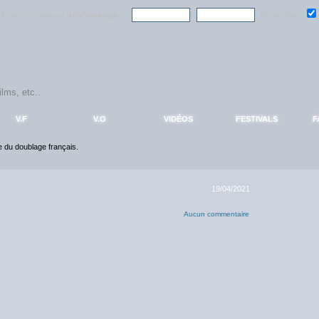
ndre la communauté
AlloDoublage
!
Mémoriser :
V.F
V.O
VIDÉOS
FESTIVALS
F
ce du doublage français.
19/04/2021
Aucun commentaire