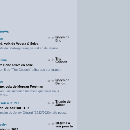
Deces de
22/05/2025
Eric
d, voix de Vegeta & Seiya
e du doublage français est en deuil suite...
The
11/04/2025
Chosen -
e Cene arrive en salle
on 5 de "The Chosen" débarque sur grand...
Deces de
09/01/2025
Benoit
ne, voix de Morgan Freeman
avec une immense tristesse que nous vous
ons...
Titanic de
23/06/2024
James
n, ce soir sur TF1!
moire de Jenny Gérard (1933/2020), elle nous...
20 films a
14/02/2024
voir pour la
Valentin 2024