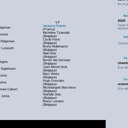
En ce j
2024!
V.F
Toute l
Jacques Frantz
idgeman
heureus
(France)
Micheline Tziamalis
Summer
(Belgique)
Cécile Florin
e Ridgeman
(Belgique)
Joyeux 
Bruno Mullenaerts
 Lurasetti
(Belgique)
Alain Eloy
(Belgique)
Benoît Van Dorslaer
ington
chambr
(Belgique)
Jean-Michel Vovk
À la mé
z Vogelmann
(Belgique)
Marc Weiss
Johns
(Belgique)
Hugo Gonzalez
Johns
(Belgique)
revien
Michelangelo Marchese
À la mé
enant Calvert
(Belgique)
Nathalie Stas
r Johns
(Belgique)
Brieuc Lemaire
(Belgique)