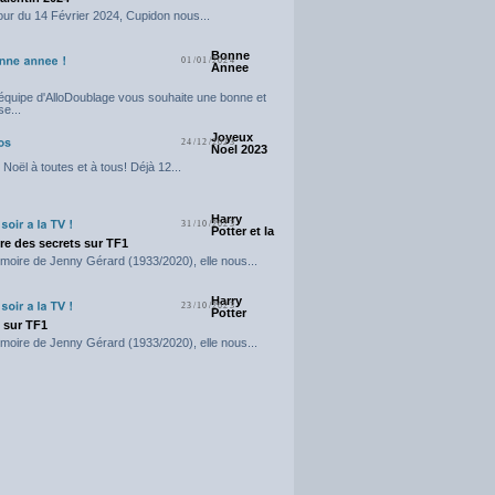
our du 14 Février 2024, Cupidon nous...
Bonne
01/01/2024
Annee
'équipe d'AlloDoublage vous souhaite une bonne et
e...
Joyeux
24/12/2023
Noel 2023
Noël à toutes et à tous! Déjà 12...
Harry
31/10/2023
Potter et la
e des secrets sur TF1
moire de Jenny Gérard (1933/2020), elle nous...
Harry
23/10/2023
Potter
t sur TF1
moire de Jenny Gérard (1933/2020), elle nous...