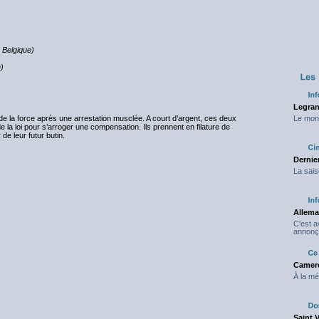
 Belgique)
e)
Legran
e la force après une arrestation musclée. A court d’argent, ces deux
Le mond
e la loi pour s’arroger une compensation. Ils prennent en filature de
e leur futur butin.
Dernier
La sais
Allema
C'est 
annonç
Camero
À la mé
Saint 