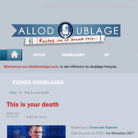
Rejoignez sans plus attendre la communauté
AlloDoublage
!
ACTUS
DOUBLAGES
V.F
Bienvenue sur AlloDoublage.com
, le site référence du doublage français.
Films
>
This is your death
Votre avis
sur la VF :
1.5
/5 (92 notes)
Réalisé par
:
Giancarlo Esposito
Date de sortie en VOD
: 1er Décembre 2017