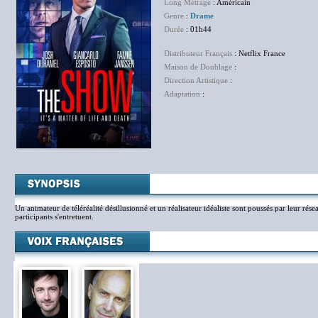
Long Métrage
: Américain
Genre
:
Drame
Durée
: 01h44
Distributeur Français
: Netflix France
Maison de Doublage
:
NC
Direction Artistique
:
NC
Adaptation
:
NC
Un animateur de téléréalité désillusionné et un réalisateur idéaliste sont poussés par leur rése
participants s'entretuent.