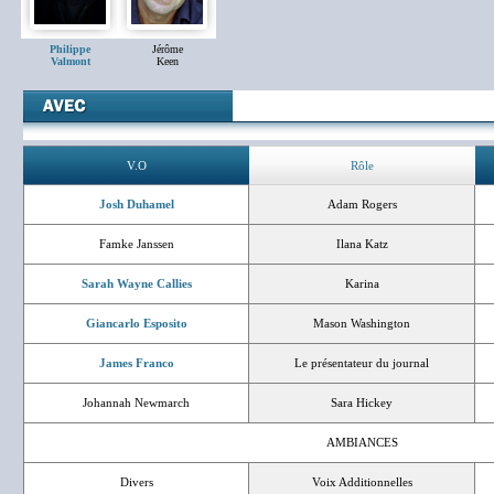
Philippe
Jérôme
Valmont
Keen
V.O
Rôle
Josh Duhamel
Adam Rogers
Famke Janssen
Ilana Katz
Sarah Wayne Callies
Karina
Giancarlo Esposito
Mason Washington
James Franco
Le présentateur du journal
Johannah Newmarch
Sara Hickey
AMBIANCES
Divers
Voix Additionnelles