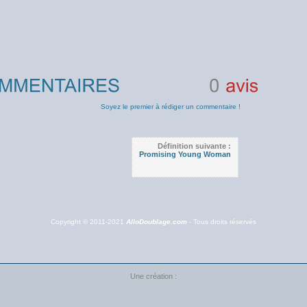
0
avis
Soyez le premier à rédiger un commentaire !
Définition suivante :
Promising Young Woman
Copyright © 2011-2021
AlloDoublage.com
- Tous droits réservés
Une création :