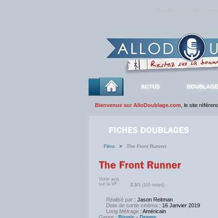
Rejoignez sans plus atte
ACTUS
DOUBLAGE
Bienvenue sur AlloDoublage.com
, le site référe
Films
>
The Front Runner
Votre avis
sur la VF :
2.3
/5 (110 notes)
Réalisé par
: Jason Reitman
Date de sortie cinéma
: 16 Janvier 2019
Long Métrage
: Américain
Genre
:
Biopic
-
Drame