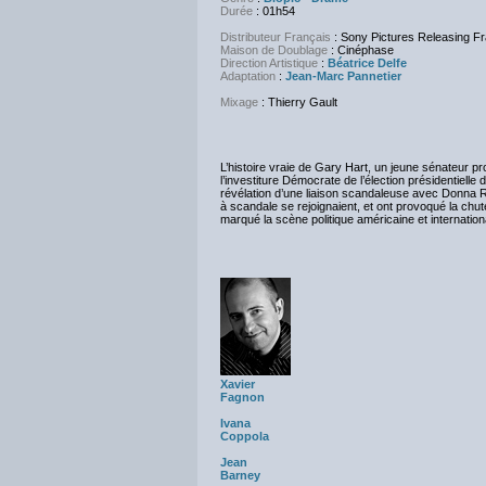
Durée
: 01h54
Distributeur Français
: Sony Pictures Releasing F
Maison de Doublage
: Cinéphase
Direction Artistique
:
Béatrice Delfe
Adaptation
:
Jean-Marc Pannetier
Mixage
: Thierry Gault
L’histoire vraie de Gary Hart, un jeune sénateur pr
l’investiture Démocrate de l’élection présidentiell
révélation d’une liaison scandaleuse avec Donna Rice
à scandale se rejoignaient, et ont provoqué la ch
marqué la scène politique américaine et internation
Xavier
Fagnon
Ivana
Coppola
Jean
Barney