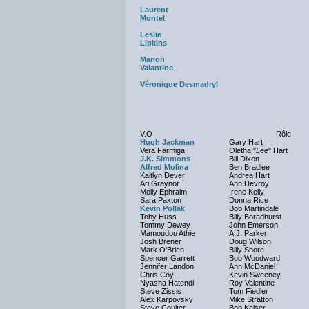
Laurent
Montel
Leslie
Lipkins
Marion
Valantine
Véronique Desmadryl
V.O
Rôle
Hugh Jackman
Gary Hart
Vera Farmiga
Oletha "
Lee
" Hart
J.K. Simmons
Bill Dixon
Alfred Molina
Ben Bradlee
Kaitlyn Dever
Andrea Hart
Ari Graynor
Ann Devroy
Molly Ephraim
Irene Kelly
Sara Paxton
Donna Rice
Kevin Pollak
Bob Martindale
Toby Huss
Billy Boradhurst
Tommy Dewey
John Emerson
Mamoudou Athie
A.J. Parker
Josh Brener
Doug Wilson
Mark O'Brien
Billy Shore
Spencer Garrett
Bob Woodward
Jennifer Landon
Ann McDaniel
Chris Coy
Kevin Sweeney
Nyasha Hatendi
Roy Valentine
Steve Zissis
Tom Fiedler
Alex Karpovsky
Mike Stratton
Steve Coulter
Bob Kaiser