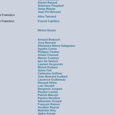
Dimitri Rataud
Stéphane Pouplard
Serge Biavan
Jean-Pol Brissart
an Francisco
Alice Taurand
n Francisco
Franck Capillery
Michel Derain
Arnaud Bedouet
Josy Bernard
Alexandre Bierry-Salageanu
Agathe Cemin
Philippe Chaine
Olivier Chauvel
Manon Combes
Igor De Savitch
Laurent Desponds
Michel Dodane
Sylvie Feit
Catherine Griffoni
Jean-Bernard Guillard
Laurence Guillermaz
Renaud Heine
Loïc Houdré
Benjamin Jungers
Pauline Larrieu
Patrick Mancini
Pauline Moulène
Sébastien Ossard
François Raison
Aurélien Raynal
Mathilde Riey
Valéry Schatz