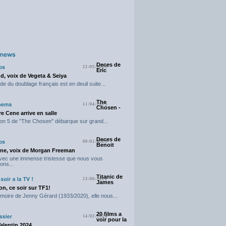
Deces de
22/05/2025
Eric
d, voix de Vegeta & Seiya
e du doublage français est en deuil suite...
The
11/04/2025
Chosen -
e Cene arrive en salle
on 5 de "The Chosen" débarque sur grand...
Deces de
09/01/2025
Benoit
ne, voix de Morgan Freeman
avec une immense tristesse que nous vous
ons...
Titanic de
23/06/2024
James
n, ce soir sur TF1!
moire de Jenny Gérard (1933/2020), elle nous...
20 films a
14/02/2024
voir pour la
Valentin 2024