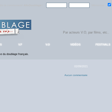
ndre la communauté
AlloDoublage
!
Mémoriser :
S
V.F
V.O
VIDÉOS
FESTIVALS
nce du doublage français.
02/09/2021
Aucun commentaire