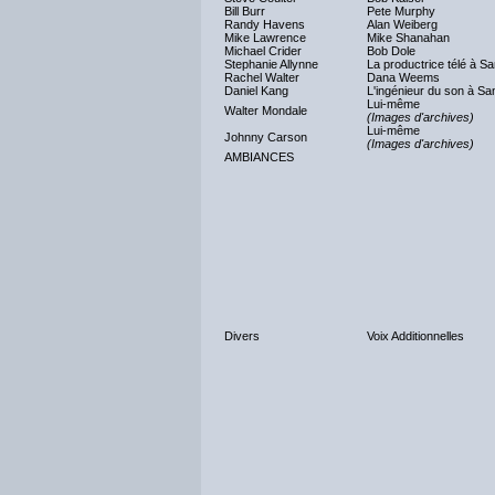
Bill Burr
Pete Murphy
Randy Havens
Alan Weiberg
Mike Lawrence
Mike Shanahan
Michael Crider
Bob Dole
Stephanie Allynne
La productrice télé à S
Rachel Walter
Dana Weems
Daniel Kang
L'ingénieur du son à Sa
Lui-même
Walter Mondale
(Images d'archives)
Lui-même
Johnny Carson
(Images d'archives)
AMBIANCES
Divers
Voix Additionnelles