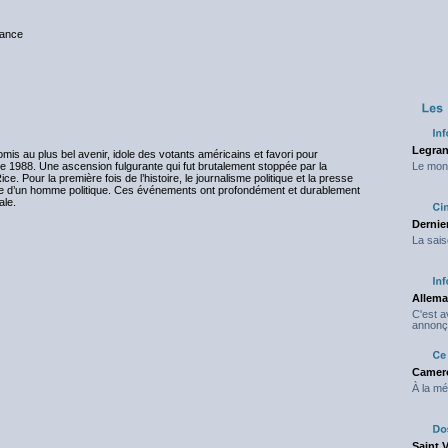
rance
Legran
omis au plus bel avenir, idole des votants américains et favori pour
e de 1988. Une ascension fulgurante qui fut brutalement stoppée par la
Le mond
. Pour la première fois de l’histoire, le journalisme politique et la presse
ute d’un homme politique. Ces événements ont profondément et durablement
ale.
Dernier
La sais
Allema
C'est 
annonç
Camero
À la mé
Saint 