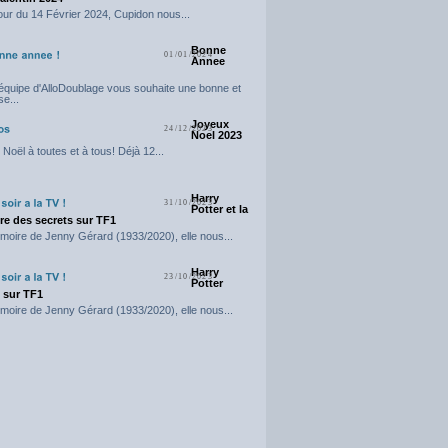
our du 14 Février 2024, Cupidon nous...
Bonne
01/01/2024
Annee
'équipe d'AlloDoublage vous souhaite une bonne et
e...
Joyeux
24/12/2023
Noel 2023
Noël à toutes et à tous! Déjà 12...
Harry
31/10/2023
Potter et la
e des secrets sur TF1
moire de Jenny Gérard (1933/2020), elle nous...
Harry
23/10/2023
Potter
t sur TF1
moire de Jenny Gérard (1933/2020), elle nous...