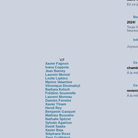
En ce j
2024!
Toute l
heureus
Joyeux 
V.F
Xavier Fagnon
Ivana Coppola
chambr
Jean Barney
À la mé
Laurent Montel
Leslie Lipkins
Marion Valantine
Véronique Desmadryl
Barbara Kelsch
revien
Frédéric Souterelle
À la mé
Laurent Morteau
Damien Ferrette
Xavier Thiam
Hervé Rey
Benjamin Gasquet
Mathieu Buscatto
Nathalie Spitzer
Sylvain Agaësse
David Saada
Xavier Beja
Stéphane Roux
Yann Guillemot