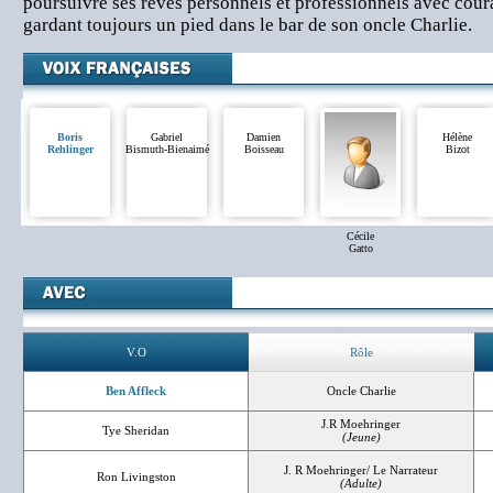
poursuivre ses rêves personnels et professionnels avec cour
gardant toujours un pied dans le bar de son oncle Charlie.
Boris
Gabriel
Damien
Hélène
Rehlinger
Bismuth-Bienaimé
Boisseau
Bizot
Cécile
Gatto
V.O
Rôle
Ben Affleck
Oncle Charlie
J.R Moehringer
Tye Sheridan
(Jeune)
J. R Moehringer/ Le Narrateur
Ron Livingston
(Adulte)