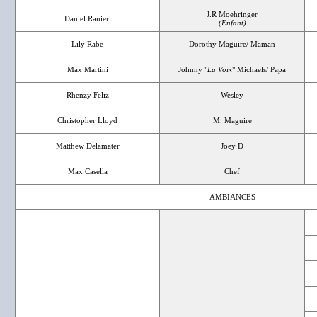
J.R Moehringer
Daniel Ranieri
(Enfant)
Lily Rabe
Dorothy Maguire/ Maman
Max Martini
Johnny "
La Voix
" Michaels/ Papa
Rhenzy Feliz
Wesley
Christopher Lloyd
M. Maguire
Matthew Delamater
Joey D
Max Casella
Chef
AMBIANCES