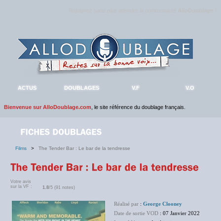
Rejoignez sans plus attendre la communauté
AlloDoublage
!
ACTUS
DOUBLAGES
V.F
V.O
Bienvenue sur AlloDoublage.com
, le site référence du doublage français.
Films
>
The Tender Bar : Le bar de la tendresse
Votre avis
sur la VF :
1.8
/5 (91 notes)
Réalisé par
:
George Clooney
Date de sortie VOD
: 07 Janvier 2022