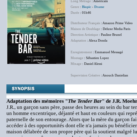
Long Métrage
: Américain
Genre
:
Biopic
-
Drame
Durée
: 01h46
Distributeur Français
: Amazon Prime Video
Maison de Doublage
: Deluxe Media Paris
Direction Artistique
: Pauline Brunel
Adaptation
: Alexa Donda
Enregistrement
: Emmanuel Messagé
Montage
: Sébastien Lopez
Mixage
: Daniel Alessi
Supervision Créative
: Anouch Danielian
Adaptation des mémoires "
The Tender Bar
" de J.R. Moehr
J.R., un garçon sans père, passe des heures au sein du bar te
un homme excentrique, déjanté et haut en couleurs qui repré
paternelle de son entourage. Alors que la mère du garçon fait
accéder à des opportunités dont elle n'a jamais pu bénéficier 
maison délabrée de son propre père qui la soutient malgré lui