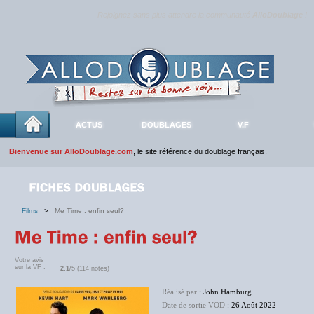
Rejoignez sans plus attendre la communauté
AlloDoublage
!
ACTUS
DOUBLAGES
V.F
Bienvenue sur AlloDoublage.com
, le site référence du doublage français.
Films
>
Me Time : enfin seul?
Votre avis
sur la VF :
2.1
/5 (114 notes)
Réalisé par
: John Hamburg
Date de sortie VOD
: 26 Août 2022