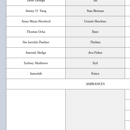
Drew Droege
Jill
Jimmy O. Yang
Stan Berman
Anna Maria Horsford
Connie Hawkins
Thomas Ocha
Dani
Ilia Isorelýs Paulino
Thelma
Amentii Sledge
Ava Fisher
Sydney Skidmore
Syd
Jameelah
Katya
AMBIANCES