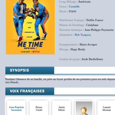
Long Métrage
: Américain
Genre
:
Comédie
Durée
: 01h41
Distributeur Français
: Netflix France
Maison de Doublage
: Cinéphase
Direction Artistique
: Jean-Philippe Puymartin
Adaptation
:
Bob Yangasa
Enregistrement
: Mario Arvigne
Mixage
: Hugo Bredy
Gestion de projet
: Aude Barthellemy
Pendant l'absence de sa famille, un père au foyer profite de ses premiers jours en solo depu
très fêtards.
Jean-Baptiste
Bruno
Annie
Laurent
Anoumon
Choël
Milon
Morteau