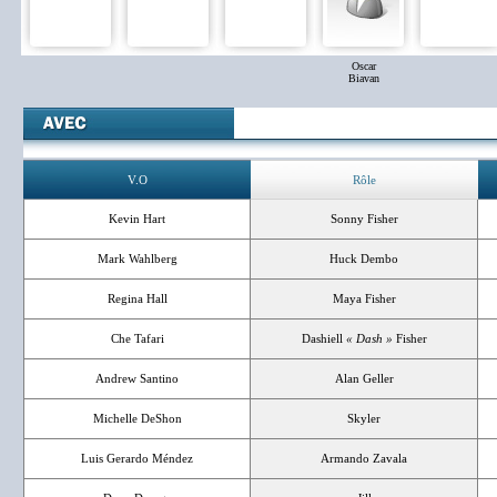
Oscar
Biavan
V.O
Rôle
Kevin Hart
Sonny Fisher
Mark Wahlberg
Huck Dembo
Regina Hall
Maya Fisher
Che Tafari
Dashiell
« Dash »
Fisher
Andrew Santino
Alan Geller
Michelle DeShon
Skyler
Luis Gerardo Méndez
Armando Zavala