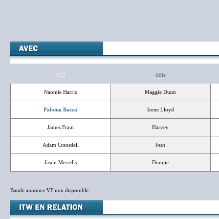
V.O
Rôle
Naomie Harris
Maggie Dunn
Paloma Baeza
Irene Lloyd
James Frain
Harvey
Adam Craosdell
Josh
Jason Merrells
Dougie
Bande annonce VF non disponible.