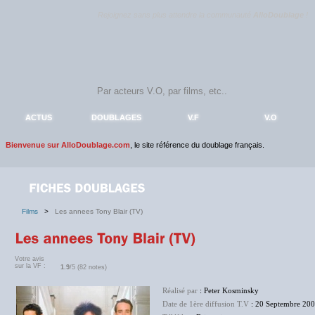
Rejoignez sans plus attendre la communauté
AlloDoublage
!
ACTUS
DOUBLAGES
V.F
V.O
Bienvenue sur AlloDoublage.com
, le site référence du doublage français.
Films
>
Les annees Tony Blair (TV)
Votre avis
sur la VF :
1.9
/5 (82 notes)
Réalisé par
: Peter Kosminsky
Date de 1ère diffusion T.V
: 20 Septembre 20