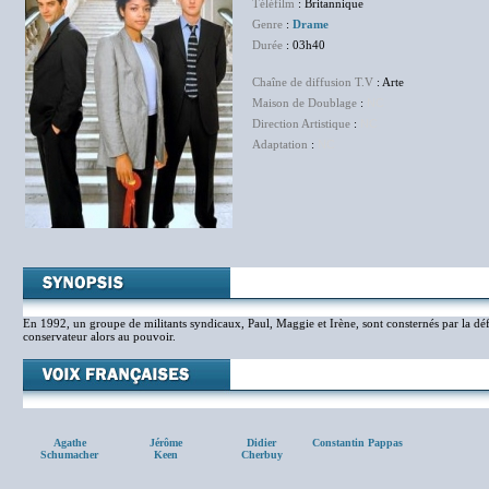
Téléfilm
: Britannique
Genre
:
Drame
Durée
: 03h40
Chaîne de diffusion T.V
: Arte
Maison de Doublage
:
NC
Direction Artistique
:
NC
Adaptation
:
NC
En 1992, un groupe de militants syndicaux, Paul, Maggie et Irène, sont consternés par la défait
conservateur alors au pouvoir.
Agathe
Jérôme
Didier
Constantin Pappas
Schumacher
Keen
Cherbuy