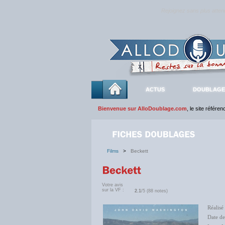
Rejoignez sans plus atte
ACTUS
DOUBLAGE
Bienvenue sur AlloDoublage.com
, le site référe
Films
>
Beckett
Votre avis
sur la VF :
2.1
/5 (88 notes)
Réalisé
Date d