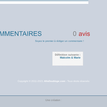
0
avis
Soyez le premier à rédiger un commentaire !
Définition suivante :
Malcolm & Marie
Copyright © 2011-2021
AlloDoublage.com
- Tous droits réservés
Une création :