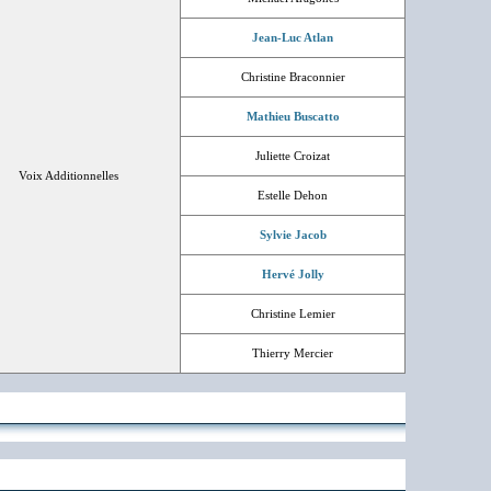
Jean-Luc Atlan
Christine Braconnier
Mathieu Buscatto
Juliette Croizat
Voix Additionnelles
Estelle Dehon
Sylvie Jacob
Hervé Jolly
Christine Lemier
Thierry Mercier