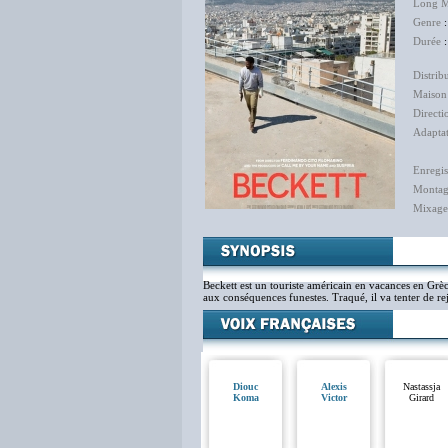
Long M
Genre
Durée
:
Distrib
Maison
Directi
Adapta
Enregis
Monta
Mixage
Beckett est un touriste américain en vacances en Grèc
aux conséquences funestes. Traqué, il va tenter de r
Diouc
Alexis
Nastassja
Koma
Victor
Girard