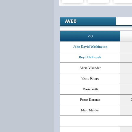
V.O
John David Washington
Boyd Holbrook
Alicia Vikander
Vicky Krieps
Maria Votti
Panos Koronis
Marc Marder