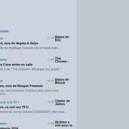
Deces de
22/05/2025
Eric
d, voix de Vegeta & Seiya
e du doublage français est en deuil suite...
The
11/04/2025
Chosen -
e Cene arrive en salle
on 5 de "The Chosen" débarque sur grand...
Deces de
09/01/2025
Benoit
ne, voix de Morgan Freeman
avec une immense tristesse que nous vous
ons...
Titanic de
23/06/2024
James
n, ce soir sur TF1!
moire de Jenny Gérard (1933/2020), elle nous...
20 films a
14/02/2024
voir pour la
Valentin 2024