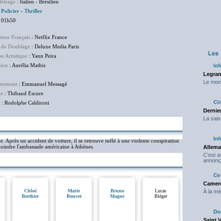
étrage
: Italien - Brésilien
:
Policier
-
Thriller
 01h50
uteur Français
: Netflix France
 de Doublage
: Deluxe Media Paris
on Artistique
: Yann Peira
tion
: Aurélia Mathis
Legran
Le mond
trement
: Emmanuel Messagé
ge
: Thibaud Escure
: Rodolphe Caldironi
Dernier
La sais
e. Après un accident de voiture, il se retrouve mêlé à une violente conspiration
ejoindre l'ambassade américaine à Athènes.
Allema
C'est 
annonç
Camero
Chloé
Marie
Bruno
Lucas
À la mé
Berthier
Bouvet
Magne
Bléger
Saint 