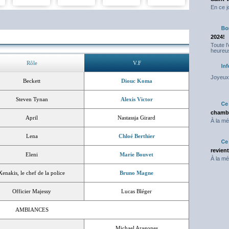
En ce j
2024!
Toute l
heureus
Rôle
V.F
Joyeux 
Beckett
Diouc Koma
Steven Tynan
Alexis Victor
chambr
April
Nastassja Girard
À la mé
Lena
Chloé Berthier
revien
Eleni
Marie Bouvet
À la mé
Xenakis, le chef de la police
Bruno Magne
Officier Majessy
Lucas Bléger
AMBIANCES
Michael Aragones