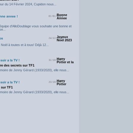
our du 14 Février 2024, Cupidon nous...
Bonne
01/01/2024
Annee
'équipe d'AlloDoublage vous souhaite une bonne et
e...
Joyeux
24/12/2023
Noel 2023
Noël à toutes et à tous! Déjà 12...
Harry
31/10/2023
Potter et la
e des secrets sur TF1
moire de Jenny Gérard (1933/2020), elle nous...
Harry
23/10/2023
Potter
t sur TF1
moire de Jenny Gérard (1933/2020), elle nous...