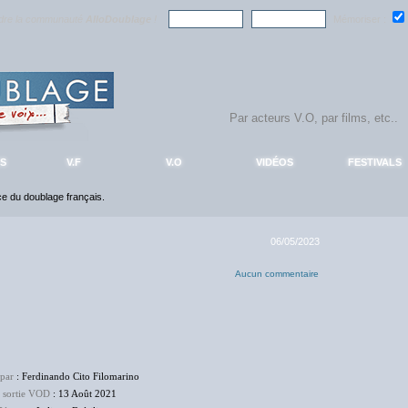
ndre la communauté
AlloDoublage
!
Mémoriser :
S
V.F
V.O
VIDÉOS
FESTIVALS
nce du doublage français.
06/05/2023
Aucun commentaire
 par
: Ferdinando Cito Filomarino
e sortie VOD
: 13 Août 2021