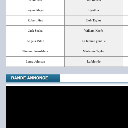
Jayma Mays
Cynthia
Robert Pine
Bob Taylor
Jack Scalia
William Keefe
Angela Paton
La femme gentille
Theresa Press-Marx
Marianne Taylor
Laura Johnson
La blonde