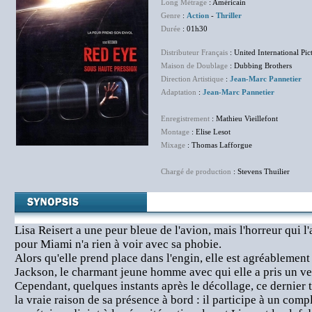
Long Métrage
: Américain
Genre
:
Action
-
Thriller
Durée
: 01h30
Distributeur Français
: United International Pic
Maison de Doublage
: Dubbing Brothers
Direction Artistique
:
Jean-Marc Pannetier
Adaptation
:
Jean-Marc Pannetier
Enregistrement
: Mathieu Vieillefont
Montage
: Elise Lesot
Mixage
: Thomas Lafforgue
Chargé de production
: Stevens Thuilier
Lisa Reisert a une peur bleue de l'avion, mais l'horreur qui l'
pour Miami n'a rien à voir avec sa phobie.
Alors qu'elle prend place dans l'engin, elle est agréablement
Jackson, le charmant jeune homme avec qui elle a pris un v
Cependant, quelques instants après le décollage, ce dernier
la vraie raison de sa présence à bord : il participe à un compl