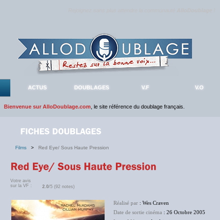
Rejoignez sans plus attendre la communauté
AlloDoublage
!
ACTUS
DOUBLAGES
V.F
V.O
Bienvenue sur AlloDoublage.com
, le site référence du doublage français.
Films
>
Red Eye/ Sous Haute Pression
Votre avis
sur la VF :
2.0
/5 (92 notes)
Réalisé par
: Wes Craven
Date de sortie cinéma
: 26 Octobre 2005