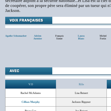
secrétaire adjoint à la sécurité nationale...et Lisa est la clef 
de coopérer, son propre père sera éliminé par un tueur qui n
Jackson.
Agathe Schumacher
Adrien
François
Laura
Michel
Antoine
Siener
Blanc
Fortin
V.O
Rôle
Rachel McAdams
Lisa Reisert
Cillian Murphy
Jackson Rippner
Brian Cox
Joe Reisert