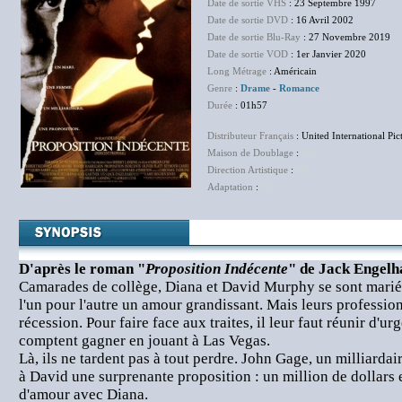
Date de sortie VHS
: 23 Septembre 1997
Date de sortie DVD
: 16 Avril 2002
Date de sortie Blu-Ray
: 27 Novembre 2019
Date de sortie VOD
: 1er Janvier 2020
Long Métrage
: Américain
Genre
:
Drame
-
Romance
Durée
: 01h57
Distributeur Français
: United International Pic
Maison de Doublage
:
NC
Direction Artistique
:
NC
Adaptation
:
NC
D'après le roman "
Proposition Indécente
" de Jack Engelh
Camarades de collège, Diana et David Murphy se sont mariés
l'un pour l'autre un amour grandissant. Mais leurs profession
récession. Pour faire face aux traites, il leur faut réunir d'ur
comptent gagner en jouant à Las Vegas.
Là, ils ne tardent pas à tout perdre. John Gage, un milliardair
à David une surprenante proposition : un million de dollars
d'amour avec Diana.