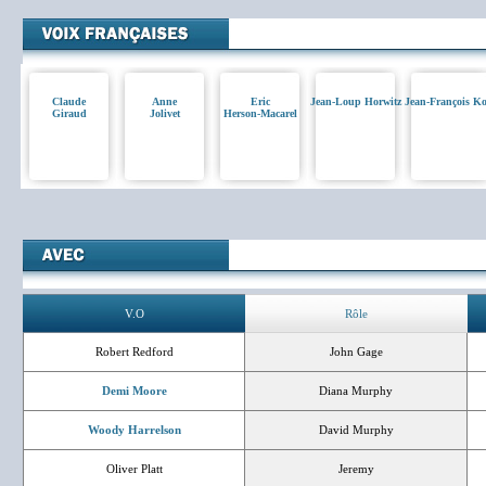
Claude
Anne
Eric
Jean-Loup Horwitz
Jean-François K
Giraud
Jolivet
Herson-Macarel
V.O
Rôle
Robert Redford
John Gage
Demi Moore
Diana Murphy
Woody Harrelson
David Murphy
Oliver Platt
Jeremy