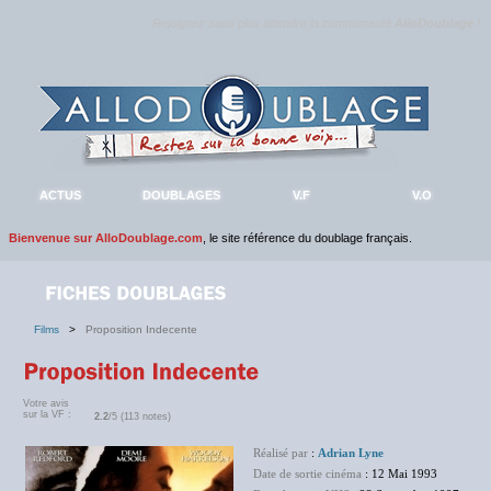
Rejoignez sans plus attendre la communauté
AlloDoublage
!
ACTUS
DOUBLAGES
V.F
V.O
Bienvenue sur AlloDoublage.com
, le site référence du doublage français.
Films
>
Proposition Indecente
Votre avis
sur la VF :
2.2
/5 (113 notes)
Réalisé par
:
Adrian Lyne
Date de sortie cinéma
: 12 Mai 1993