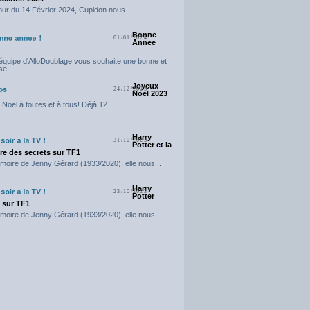
our du 14 Février 2024, Cupidon nous...
Bonne
01/01/2024
Annee
'équipe d'AlloDoublage vous souhaite une bonne et
e...
Joyeux
24/12/2023
Noel 2023
Noël à toutes et à tous! Déjà 12...
Harry
31/10/2023
Potter et la
e des secrets sur TF1
moire de Jenny Gérard (1933/2020), elle nous...
Harry
23/10/2023
Potter
t sur TF1
moire de Jenny Gérard (1933/2020), elle nous...