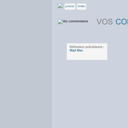
policier
thriller
Définition précédente :
Mad Max