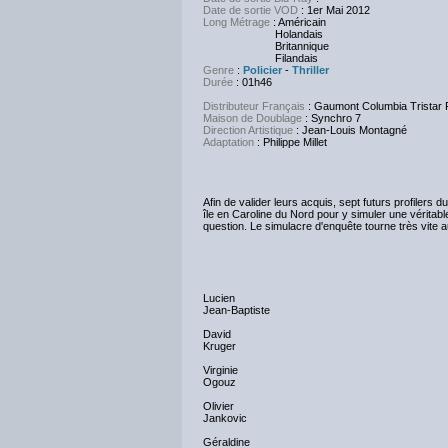
Date de sortie VOD
: 1er Mai 2012
Long Métrage
: Américain
Holandais
Britannique
Filandais
Genre
:
Policier
-
Thriller
Durée
: 01h46
Distributeur Français
: Gaumont Columbia Tristar 
Maison de Doublage
: Synchro 7
Direction Artistique
: Jean-Louis Montagné
Adaptation
: Philippe Millet
Afin de valider leurs acquis, sept futurs profilers
île en Caroline du Nord pour y simuler une véritabl
question. Le simulacre d'enquête tourne très vit
Lucien
Jean-Baptiste
David
Kruger
Virginie
Ogouz
Olivier
Jankovic
Géraldine