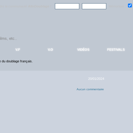
ndre la communauté
AlloDoublage
!
Mémoriser :
V.F
V.O
VIDÉOS
FESTIVALS
ce du doublage français.
20/01/2024
Aucun commentaire