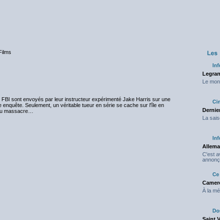
Films
Legran
Le mond
 du FBI sont envoyés par leur instructeur expérimenté Jake Harris sur une
e enquête. Seulement, un véritable tueur en série se cache sur l'île en
Dernier
e au massacre…
La sais
Allema
C'est 
annonç
Camero
À la mé
Saint 