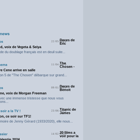
Deces de
22/05/2025
Eric
d, voix de Vegeta & Seiya
e du doublage français est en deuil suite...
The
11/04/2025
Chosen -
e Cene arrive en salle
on 5 de "The Chosen" débarque sur grand...
Deces de
09/01/2025
Benoit
ne, voix de Morgan Freeman
avec une immense tristesse que nous vous
ons...
Titanic de
23/06/2024
James
n, ce soir sur TF1!
moire de Jenny Gérard (1933/2020), elle nous...
20 films a
14/02/2024
voir pour la
Valentin 2024