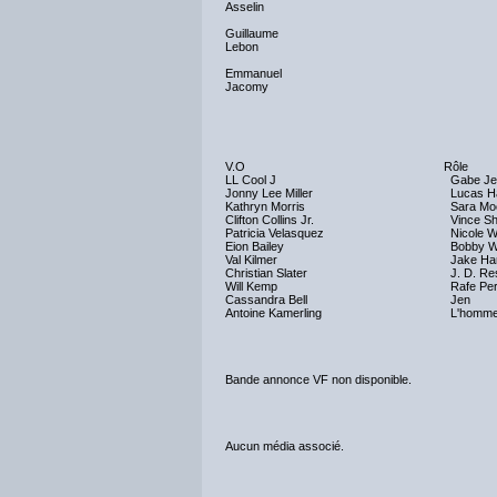
Asselin
Guillaume
Lebon
Emmanuel
Jacomy
V.O
Rôle
LL Cool J
Gabe Je
Jonny Lee Miller
Lucas H
Kathryn Morris
Sara Mo
Clifton Collins Jr.
Vince S
Patricia Velasquez
Nicole Wi
Eion Bailey
Bobby W
Val Kilmer
Jake Har
Christian Slater
J. D. Re
Will Kemp
Rafe Pe
Cassandra Bell
Jen
Antoine Kamerling
L'homme
Bande annonce VF non disponible.
Aucun média associé.