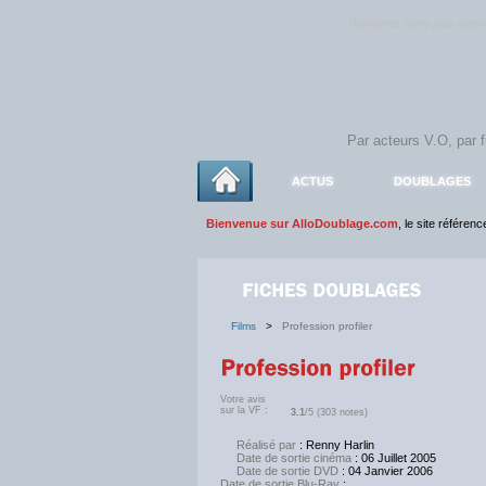
Rejoignez sans plus atte
ACTUS
DOUBLAGES
Bienvenue sur AlloDoublage.com
, le site référen
Films
>
Profession profiler
Votre avis
sur la VF :
3.1
/5 (303 notes)
Réalisé par
: Renny Harlin
Date de sortie cinéma
: 06 Juillet 2005
Date de sortie DVD
: 04 Janvier 2006
Date de sortie Blu-Ray
:
NC