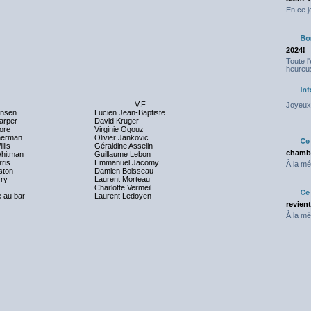
En ce j
2024!
Toute l
heureus
V.F
Joyeux 
nsen
Lucien Jean-Baptiste
arper
David Kruger
ore
Virginie Ogouz
herman
Olivier Jankovic
llis
Géraldine Asselin
chambr
hitman
Guillaume Lebon
ris
Emmanuel Jacomy
À la mé
ston
Damien Boisseau
rry
Laurent Morteau
Charlotte Vermeil
 au bar
Laurent Ledoyen
revien
À la mé