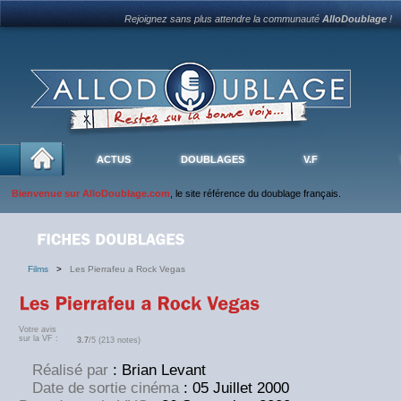
Rejoignez sans plus attendre la communauté
AlloDoublage
!
ACTUS
DOUBLAGES
V.F
Bienvenue sur AlloDoublage.com
, le site référence du doublage français.
Films
>
Les Pierrafeu a Rock Vegas
Votre avis
sur la VF :
3.7
/5 (213 notes)
Réalisé par
: Brian Levant
Date de sortie cinéma
: 05 Juillet 2000