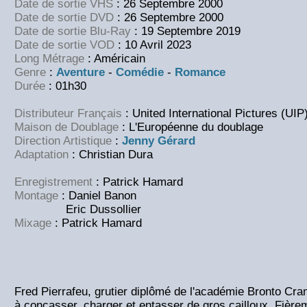
Date de sortie VHS
: 26 Septembre 2000
Date de sortie DVD
: 26 Septembre 2000
Date de sortie Blu-Ray
: 19 Septembre 2019
Date de sortie VOD
: 10 Avril 2023
Long Métrage
: Américain
Genre
:
Aventure
-
Comédie
-
Romance
Durée
: 01h30
Distributeur Français
: United International Pictures (UIP
Maison de Doublage
: L'Européenne du doublage
Direction Artistique
:
Jenny Gérard
Adaptation
: Christian Dura
Enregistrement
: Patrick Hamard
Montage
: Daniel Banon
Eric Dussollier
Mixage
: Patrick Hamard
Fred Pierrafeu, grutier diplômé de l'académie Bronto Cr
à concasser, charger et entasser de gros cailloux. Fière