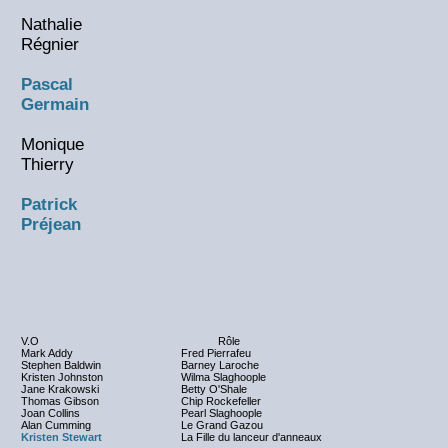
Nathalie
Régnier
Pascal
Germain
Monique
Thierry
Patrick
Préjean
V.O
Rôle
Mark Addy
Fred Pierrafeu
Stephen Baldwin
Barney Laroche
Kristen Johnston
Wilma Slaghoople
Jane Krakowski
Betty O'Shale
Thomas Gibson
Chip Rockefeller
Joan Collins
Pearl Slaghoople
Alan Cumming
Le Grand Gazou
Kristen Stewart
La Fille du lanceur d'anneaux