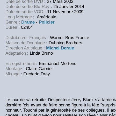
Date de sortie DVD
: 27 Mars 2002
Date de sortie Blu-Ray
: 25 Janvier 2014
Date de sortie VOD
: 11 Novembre 2009
Long Métrage
: Américain
Genre
:
Drame
-
Policier
Durée
: 02h04
Distributeur Français
: Warner Bros France
Maison de Doublage
: Dubbing Brothers
Direction Artistique
:
Michel Derain
Adaptation
: Linda Bruno
Enregistrement
: Emmanuel Mertens
Montage
: Claire Garnier
Mixage
: Frederic Dray
Le jour de sa retraite, l'inspecteur Jerry Black s'attarde
dernière fois avant de faire bonne figure à la fête "surpr
honneur. Touché par la générosité de ses collègues, il ac
cadeau, un billet d'avion pour réaliser son rêve : aller p