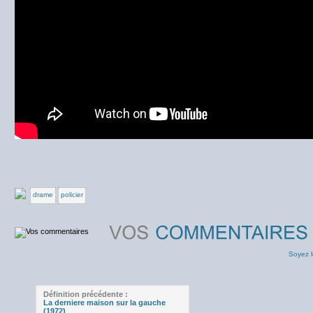
drame
policier
Soyez l
Définition précédente :
La derniere maison sur la gauche
(1972)