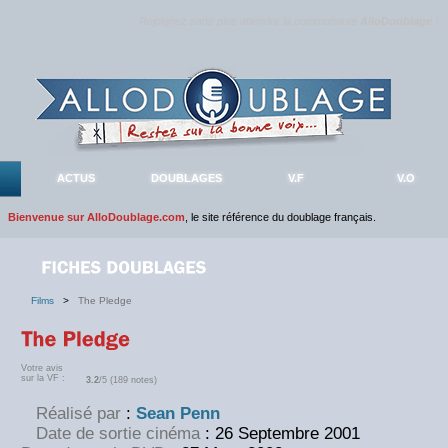
Rejoignez sans plus attendre la communauté
AlloDoublage
!
ACTUS
DOUBLAGES
V.F
V.O
Bienvenue sur AlloDoublage.com
, le site référence du doublage français.
Films
>
The Pledge
Votre avis
sur la VF :
3.2
/5 (189 notes)
Réalisé par
:
Sean Penn
Date de sortie cinéma
: 26 Septembre 2001