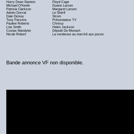
Harry Dean Stanton
Floyd Cage
Michael O'Keefe
Duane Larsen
Patricia Clarkson
Margaret Larsen
Adrien Dorval
Le Shérif
Dale Dickey
Strom
Tony Parsons
Présentateur TV
Pauline Roberts
Chrissy
Lois Smith
Helen Jackson
Costas Mandylor
Député De Monash
Nicole Robert
La vendeuse au marché aux puces
Bande annonce VF non disponible.