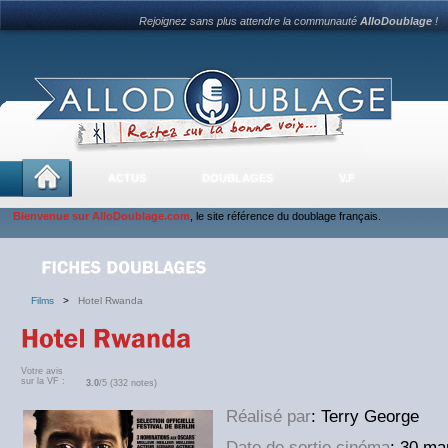
Rejoignez sans plus attendre la communauté
AlloDoublage
!
ACTUS
DOUBLAGES
V.F
Bienvenue sur AlloDoublage.com
, le site référence du doublage français.
Films
>
Hotel Rwanda
Votre avis
sur la VF :
3.0
/5 (332 notes)
Réalisé par
: Terry George
Date de sortie cinéma
: 30 m