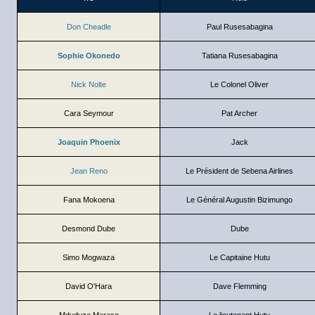
Don Cheadle
Paul Rusesabagina
Sophie Okonedo
Tatiana Rusesabagina
Nick Nolte
Le Colonel Oliver
Cara Seymour
Pat Archer
Joaquin Phoenix
Jack
Jean Reno
Le Président de Sebena Airlines
Fana Mokoena
Le Général Augustin Bizimungo
Desmond Dube
Dube
Simo Mogwaza
Le Capitaine Hutu
David O'Hara
Dave Flemming
Mduduze Maraso
Le lieutenant Hutu