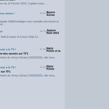
our du 14 Février 2024, Cupidon nous...
Bonne
01/01/2024
Annee
'équipe d'AlloDoublage vous souhaite une bonne et
e...
Joyeux
24/12/2023
Noel 2023
Noël à toutes et à tous! Déjà 12...
Harry
31/10/2023
Potter et la
e des secrets sur TF1
moire de Jenny Gérard (1933/2020), elle nous...
Harry
23/10/2023
Potter
t sur TF1
moire de Jenny Gérard (1933/2020), elle nous...