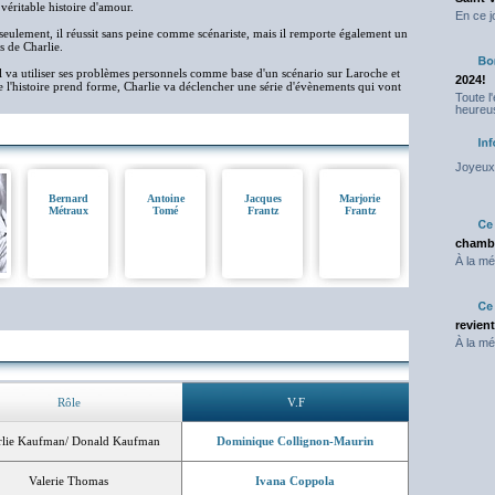
véritable histoire d'amour.
En ce j
seulement, il réussit sans peine comme scénariste, mais il remporte également un
s de Charlie.
 il va utiliser ses problèmes personnels comme base d'un scénario sur Laroche et
2024!
ue l'histoire prend forme, Charlie va déclencher une série d'évènements qui vont
Toute l
heureus
Joyeux 
Bernard
Antoine
Jacques
Marjorie
Métraux
Tomé
Frantz
Frantz
chambr
À la mé
revien
À la mé
Rôle
V.F
rlie Kaufman/ Donald Kaufman
Dominique Collignon-Maurin
Valerie Thomas
Ivana Coppola