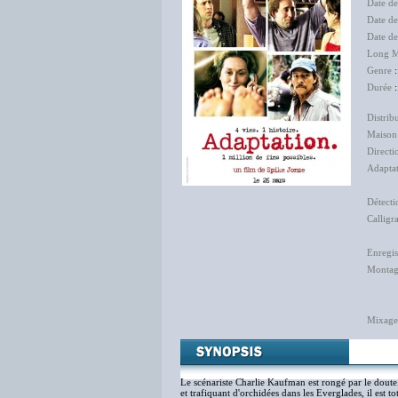
Date d
Date de
Date d
Long M
Genre
Durée
:
Distrib
Maison
Directi
Adapta
Détecti
Calligr
Enregis
Monta
Caro
Phil
Mixage
Le scénariste Charlie Kaufman est rongé par le doute.
et trafiquant d'orchidées dans les Everglades, il est