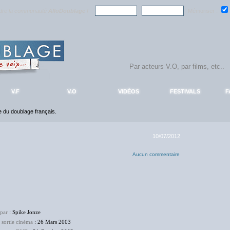
ndre la communauté
AlloDoublage
!
Mémoriser :
V.F
V.O
VIDÉOS
FESTIVALS
F
ce du doublage français.
10/07/2012
Aucun commentaire
 par
: Spike Jonze
 sortie cinéma
: 26 Mars 2003