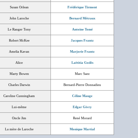
Susan Orlean
Frédérique Tirmont
John Laroche
Bernard Métraux
Le Ranger Tony
Antoine Tomé
Robert McKee
Jacques Frantz
Amelia Kavan
Marjorie Frantz
Alice
Laëtitia Godès
Marty Bowen
Marc Saez
Charles Darwin
Bernard-Pierre Donnadieu
Caroline Cunningham
Céline Mauge
Lui-même
Edgar Givry
Oncle Jim
René Morard
La mère de Laroche
Monique Martial