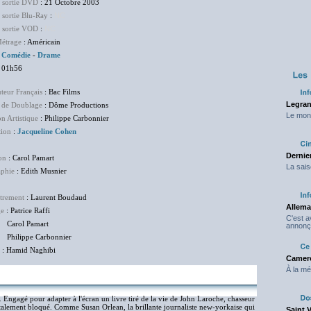
e sortie DVD
: 21 Octobre 2003
 sortie Blu-Ray
:
NC
e sortie VOD
:
NC
étrage
: Américain
:
Comédie
-
Drame
 01h56
uteur Français
: Bac Films
Legran
 de Doublage
: Dôme Productions
Le mond
on Artistique
: Philippe Carbonnier
tion
:
Jacqueline Cohen
Dernier
on
: Carol Pamart
La sais
aphie
: Edith Musnier
trement
: Laurent Boudaud
Allema
ge
: Patrice Raffi
C'est 
l Pamart
annonç
ippe Carbonnier
: Hamid Naghibi
Camero
À la mé
 Engagé pour adapter à l'écran un livre tiré de la vie de John Laroche, chasseur
 totalement bloqué. Comme Susan Orlean, la brillante journaliste new-yorkaise qui
Saint 