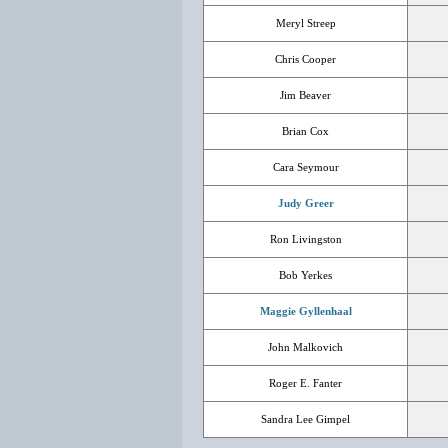
Meryl Streep
Chris Cooper
Jim Beaver
Brian Cox
Cara Seymour
Judy Greer
Ron Livingston
Bob Yerkes
Maggie Gyllenhaal
John Malkovich
Roger E. Fanter
Sandra Lee Gimpel