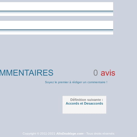
0
avis
Soyez le premier à rédiger un commentaire !
Définition suivante :
Accords et Desaccords
Copyright © 2011-2021
AlloDoublage.com
- Tous droits réservés