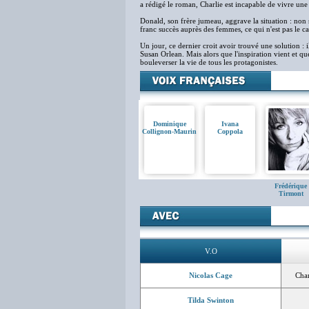
a rédigé le roman, Charlie est incapable de vivre une 
Donald, son frère jumeau, aggrave la situation : non 
franc succès auprès des femmes, ce qui n'est pas le ca
Un jour, ce dernier croit avoir trouvé une solution :
Susan Orlean. Mais alors que l'inspiration vient et q
bouleverser la vie de tous les protagonistes.
Dominique
Ivana
Collignon-Maurin
Coppola
Frédérique
Tirmont
V.O
Nicolas Cage
Cha
Tilda Swinton