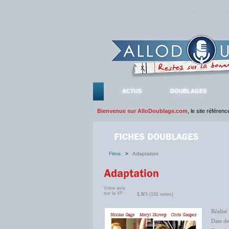
Rejoignez sans plus atte
ACTUS
DOUBLAGES
Bienvenue sur AlloDoublage.com
, le site référen
Films
>
Adaptation
Votre avis
sur la VF :
1.9
/5 (192 notes)
Réalisé
Date de