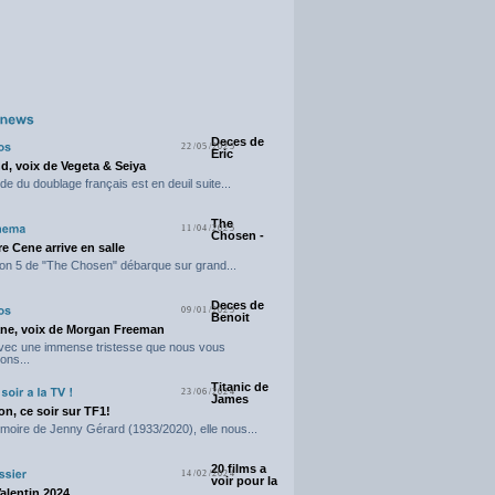
Deces de
22/05/2025
Eric
d, voix de Vegeta & Seiya
e du doublage français est en deuil suite...
The
11/04/2025
Chosen -
e Cene arrive en salle
on 5 de "The Chosen" débarque sur grand...
Deces de
09/01/2025
Benoit
ne, voix de Morgan Freeman
avec une immense tristesse que nous vous
ons...
Titanic de
23/06/2024
James
n, ce soir sur TF1!
moire de Jenny Gérard (1933/2020), elle nous...
20 films a
14/02/2024
voir pour la
Valentin 2024