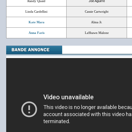
Randy Quaid
Joe Aguirre
Linda Cardellini
Cassie Cartwright
Kate Mara
Alma Jr.
Anna Faris
LaShawn Malone