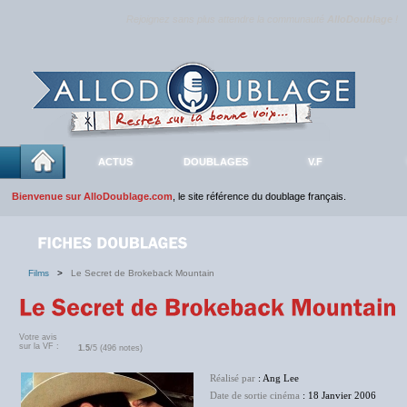
Rejoignez sans plus attendre la communauté
AlloDoublage
!
ACTUS
DOUBLAGES
V.F
Bienvenue sur AlloDoublage.com
, le site référence du doublage français.
Films
>
Le Secret de Brokeback Mountain
Votre avis
sur la VF :
1.5
/5 (496 notes)
Réalisé par
: Ang Lee
Date de sortie cinéma
: 18 Janvier 2006