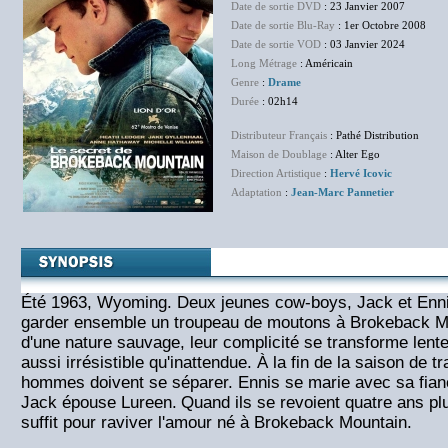
Date de sortie DVD
: 23 Janvier 2007
Date de sortie Blu-Ray
: 1er Octobre 2008
Date de sortie VOD
: 03 Janvier 2024
Long Métrage
: Américain
Genre
:
Drame
Durée
: 02h14
Distributeur Français
: Pathé Distribution
Maison de Doublage
: Alter Ego
Direction Artistique
:
Hervé Icovic
Adaptation
:
Jean-Marc Pannetier
Été 1963, Wyoming. Deux jeunes cow-boys, Jack et Enni
garder ensemble un troupeau de moutons à Brokeback M
d'une nature sauvage, leur complicité se transforme lent
aussi irrésistible qu'inattendue.
À la fin de la saison de 
hommes doivent se séparer.
Ennis se marie avec sa fian
Jack épouse Lureen.
Quand ils se revoient quatre ans plu
suffit pour raviver l'amour né à Brokeback Mountain.