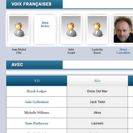
Rémi
Bichet
Jean-Michel
Julie
Ludmilla
Henri
Fête
Sicard
Russo
Carballido
V.O
Rôle
Heath Ledger
Ennis Del Mar
Jake Gyllenhaal
Jack Twist
Michelle Williams
Alma
Anne Hathaway
Laureen